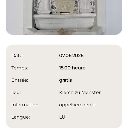
Date:
07.06.2026
Temps:
15:00 heure
Entrée:
gratis
lieu:
Kierch zu Menster
Information:
oppekierchen.lu
Langue:
LU