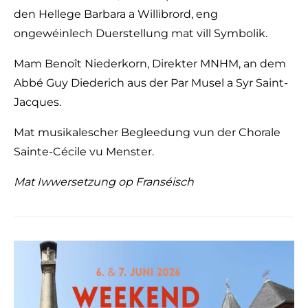
den Hellege Barbara a Willibrord, eng
ongewéinlech Duerstellung mat vill Symbolik.
Mam Benoît Niederkorn, Direkter MNHM, an dem
Abbé Guy Diederich aus der Par Musel a Syr Saint-
Jacques.
Mat musikalescher Begleedung vun der Chorale
Sainte-Cécile vu Menster.
Mat Iwwersetzung op Franséisch