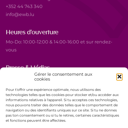
+352 44 743 340
info@ewb.lu
Heures d'ouverture
Mo-Do: 10:00-12:00 & 14:00-16:00 et sur rendez-
vous
Presse & Médias
Gérer le consentement aux
5, avenue Marie-Thérèse
cookies
L-2132 Luxembourg
Pour t'offrir une expérience optimale, nous utilisons des
+352 44 743 340
technologies telles que les cookies pour stocker et/ou accéder aux
informations relatives à l'appareil. Si tu acceptes ces technologies,
comm@ewb.lu
nous pouvons traiter des données telles que le comportement de
navigation ou des identifiants uniques sur ce site. Si tu ne donnes
pas ton consentement ou si tu le retires, certaines caractéristiques
Faire un don
et fonctions peuvent être affectées.
Bénévolat