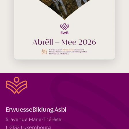
ErwuesseBildung Asbl
5, avenue Marie-Thérèse
L-2132 Luxembourg