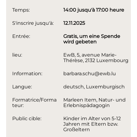
Temps:
14:00 jusqu'à 17:00 heure
S'inscrire jusqu'à:
12.11.2025
Entrée:
Gratis, um eine Spende
wird gebeten
lieu:
EwB, 5, avenue Marie-
Thérèse, 2132 Luxembourg
Information:
barbara.schu@ewb.lu
Langue:
deutsch, Luxemburgisch
Formatrice/Forma
Marleen Item, Natur- und
teur:
Erlebnispädagogin
Public cible:
Kinder im Alter von 5-12
Jahren mit Eltern bzw.
Großeltern