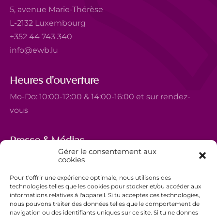
5, avenue Marie-Thérèse
L-2132 Luxembourg
+352 44 743 340
info@ewb.lu
Heures d'ouverture
Mo-Do: 10:00-12:00 & 14:00-16:00 et sur rendez-
vous
Presse & Médias
Gérer le consentement aux
5, avenue Marie-Thérèse
cookies
L-2132 Luxembourg
Pour t'offrir une expérience optimale, nous utilisons des
+352 44 743 340
technologies telles que les cookies pour stocker et/ou accéder aux
informations relatives à l'appareil. Si tu acceptes ces technologies,
comm@ewb.lu
nous pouvons traiter des données telles que le comportement de
navigation ou des identifiants uniques sur ce site. Si tu ne donnes