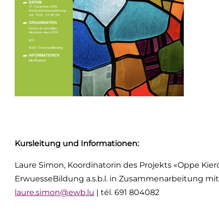
Kursleitung und Informationen:
Laure Simon, Koordinatorin des Projekts «Oppe Kie
ErwuesseBildung a.s.b.l. in Zusammenarbeitung mit
laure.simon@ewb.lu
| tél. 691 804082