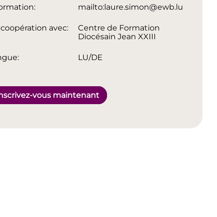
ormation:
mailto:laure.simon@ewb.lu
coopération avec:
Centre de Formation
Diocésain Jean XXIII
ngue:
LU/DE
nscrivez-vous maintenant