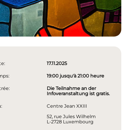
te:
17.11.2025
mps:
19:00 jusqu'à 21:00 heure
rée:
Die Teilnahme an der
Infoveranstaltung ist gratis.
u:
Centre Jean XXIII
52, rue Jules Wilhelm
L-2728 Luxembourg