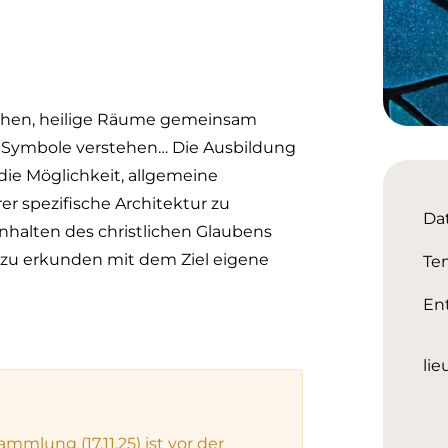
chen, heilige Räume gemeinsam
he Symbole verstehen… Die Ausbildung
die Möglichkeit, allgemeine
rer spezifische Architektur zu
Da
nhalten des christlichen Glaubens
 zu erkunden mit dem Ziel eigene
Te
Ent
lie
mlung (17.11.25) ist vor der