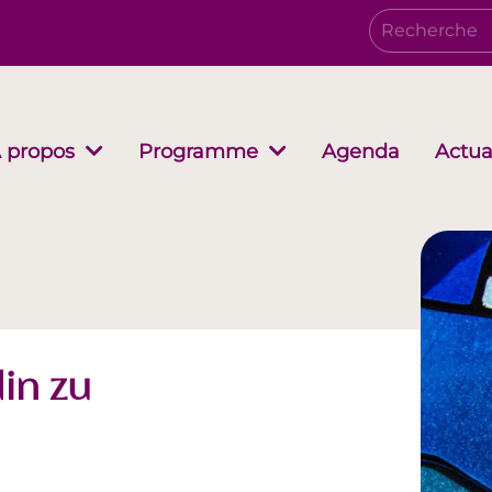
Agenda
Actua
 propos
Programme
Conseil d’administration
Growing together
EwB Podcast
Partenair
i-Stuff
in zu