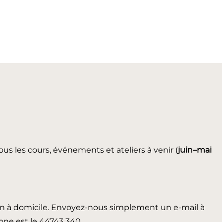
ous les cours, événements et ateliers à venir (
juin
–mai
in à domicile. Envoyez-nous simplement un e-mail à
ne est le 44743 340.