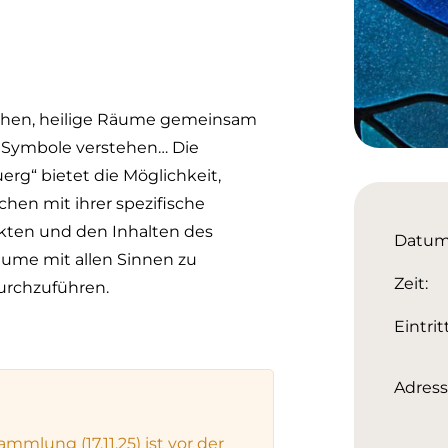
chen, heilige Räume gemeinsam
e Symbole verstehen… Die
rg“ bietet die Möglichkeit,
chen mit ihrer spezifische
ekten und den Inhalten des
Datum
äume mit allen Sinnen zu
Zeit:
urchzuführen.
Eintritt
Adress
mlung (17.11.25) ist vor der