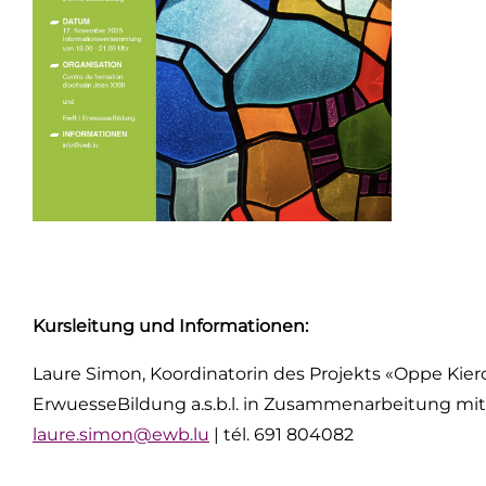
Kursleitung und Informationen:
Laure Simon, Koordinatorin des Projekts «Oppe Kie
ErwuesseBildung a.s.b.l. in Zusammenarbeitung mit
laure.simon@ewb.lu
| tél. 691 804082