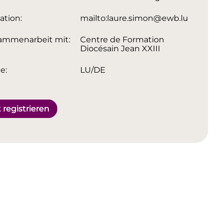
ation:
mailto:laure.simon@ewb.lu
ammenarbeit mit:
Centre de Formation
Diocésain Jean XXIII
e:
LU/DE
t registrieren