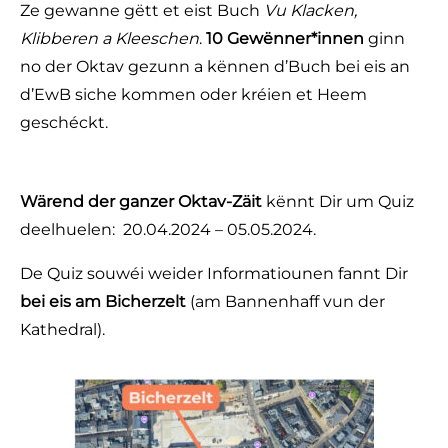
Ze gewanne gëtt et eist Buch
Vu Klacken,
Klibberen a Kleeschen
.
10 Gewënner*innen
ginn
no der Oktav gezunn a kënnen d’Buch bei eis an
d’EwB siche kommen oder kréien et Heem
geschéckt.
Wärend der ganzer Oktav-Zäit
kënnt Dir um Quiz
deelhuelen: 20.04.2024 – 05.05.2024.
De Quiz souwéi weider Informatiounen fannt Dir
bei eis am Bicherzelt
(am Bannenhaff vun der
Kathedral).