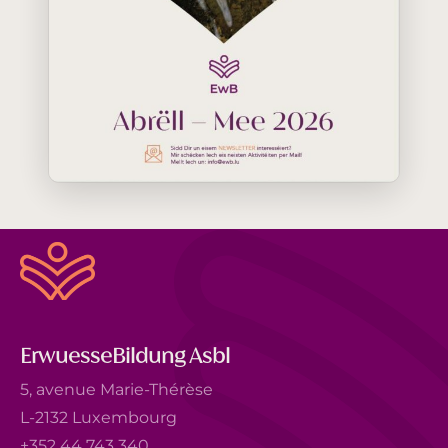
ErwuesseBildung Asbl
5, avenue Marie-Thérèse
L-2132 Luxembourg
+352 44 743 340