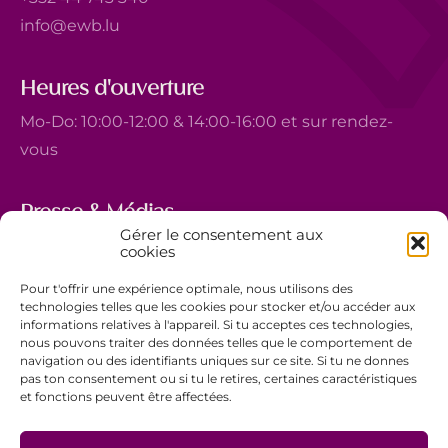
info@ewb.lu
Heures d'ouverture
Mo-Do: 10:00-12:00 & 14:00-16:00 et sur rendez-
vous
Presse & Médias
Gérer le consentement aux
5, avenue Marie-Thérèse
cookies
L-2132 Luxembourg
Pour t'offrir une expérience optimale, nous utilisons des
+352 44 743 340
technologies telles que les cookies pour stocker et/ou accéder aux
informations relatives à l'appareil. Si tu acceptes ces technologies,
comm@ewb.lu
nous pouvons traiter des données telles que le comportement de
navigation ou des identifiants uniques sur ce site. Si tu ne donnes
pas ton consentement ou si tu le retires, certaines caractéristiques
Faire un don
et fonctions peuvent être affectées.
Bénévolat
Politique de confidentialité