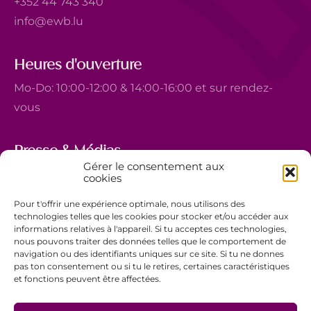
+352 44 743 340
info@ewb.lu
Heures d'ouverture
Mo-Do: 10:00-12:00 & 14:00-16:00 et sur rendez-
vous
Presse & Médias
Gérer le consentement aux
5, avenue Marie-Thérèse
cookies
L-2132 Luxembourg
Pour t'offrir une expérience optimale, nous utilisons des
+352 44 743 340
technologies telles que les cookies pour stocker et/ou accéder aux
informations relatives à l'appareil. Si tu acceptes ces technologies,
comm@ewb.lu
nous pouvons traiter des données telles que le comportement de
navigation ou des identifiants uniques sur ce site. Si tu ne donnes
pas ton consentement ou si tu le retires, certaines caractéristiques
Faire un don
et fonctions peuvent être affectées.
Bénévolat