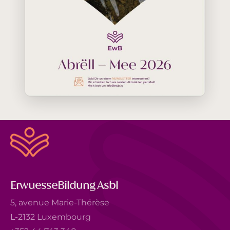
ErwuesseBildung Asbl
5, avenue Marie-Thérèse
L-2132 Luxembourg