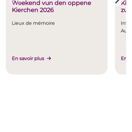
Weekend vun den oppene
Kie
Kierchen 2026
zu 
Lieux de mémoire
Info
Ausb
En savoir plus
En s