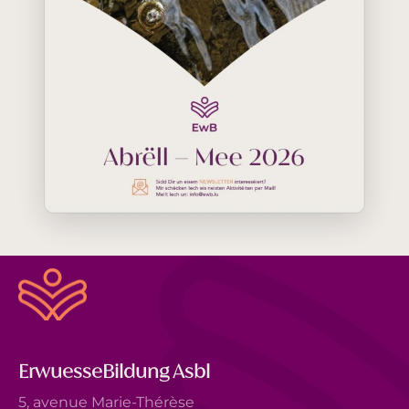
ErwuesseBildung Asbl
5, avenue Marie-Thérèse