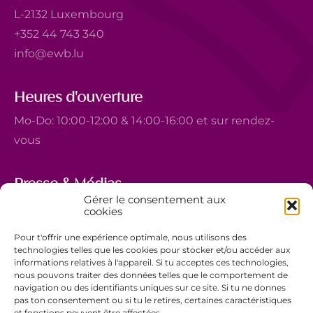
L-2132 Luxembourg
+352 44 743 340
info@ewb.lu
Heures d'ouverture
Mo-Do: 10:00-12:00 & 14:00-16:00 et sur rendez-
vous
Presse & Médias
Gérer le consentement aux
5, avenue Marie-Thérèse
cookies
L-2132 Luxembourg
Pour t'offrir une expérience optimale, nous utilisons des
+352 44 743 340
technologies telles que les cookies pour stocker et/ou accéder aux
informations relatives à l'appareil. Si tu acceptes ces technologies,
comm@ewb.lu
nous pouvons traiter des données telles que le comportement de
navigation ou des identifiants uniques sur ce site. Si tu ne donnes
pas ton consentement ou si tu le retires, certaines caractéristiques
Faire un don
et fonctions peuvent être affectées.