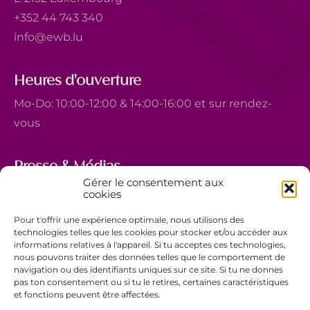
+352 44 743 340
info@ewb.lu
Heures d'ouverture
Mo-Do: 10:00-12:00 & 14:00-16:00 et sur rendez-
vous
Presse & Médias
Gérer le consentement aux
5, avenue Marie-Thérèse
cookies
L-2132 Luxembourg
Pour t'offrir une expérience optimale, nous utilisons des
+352 44 743 340
technologies telles que les cookies pour stocker et/ou accéder aux
informations relatives à l'appareil. Si tu acceptes ces technologies,
comm@ewb.lu
nous pouvons traiter des données telles que le comportement de
navigation ou des identifiants uniques sur ce site. Si tu ne donnes
pas ton consentement ou si tu le retires, certaines caractéristiques
Faire un don
et fonctions peuvent être affectées.
Bénévolat