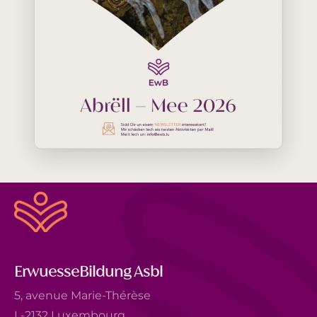
ErwuesseBildung Asbl
5, avenue Marie-Thérèse
L-2132 Luxembourg