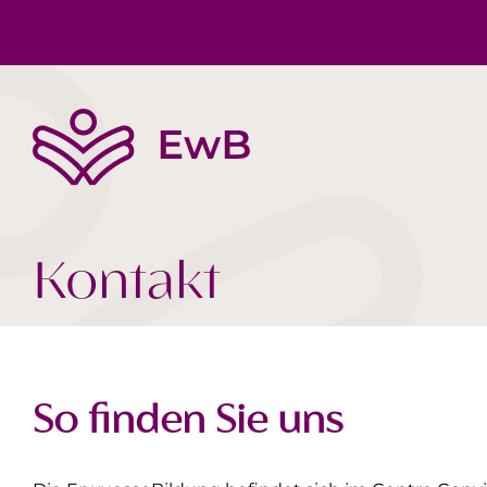
Die EwB
Körper, Geist & Seele
Buchtipps
Team
Gesellschaft Heute
Videos
Kontakt
So finden Sie uns