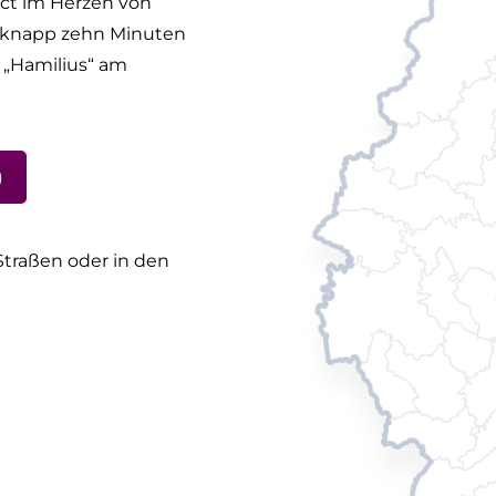
ict im Herzen von
 knapp zehn Minuten
 „Hamilius“ am
)
traßen oder in den