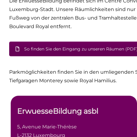
Die ErwuesseBildung befindet sich im Centre Conv
Luxemburg-Stadt. Unsere Räumlichkeiten sind nur
Fußweg von der zentralen Bus- und Tramhaltestelle
Boulevard Royal entfernt.
So finden Sie den Eingang zu unseren Räumen (PDF
Parkmöglichkeiten finden Sie in den umliegenden S
Tiefgaragen Monterey sowie Royal Hamilius.
ErwuesseBildung asbl
5, Avenue Marie-Thérèse
L-2132 Luxembourg