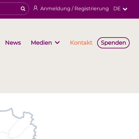
Anmeldung / Registrierung
DE
News
Kontakt
Spenden
Medien
haften
Arbeitsgruppen
Religiöses & kulturelles Erbe