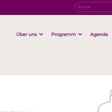
Agenda
Über uns
Programm
Verwaltungsrat
Growing together
EwB Podcast
Partnersc
i-Stuff