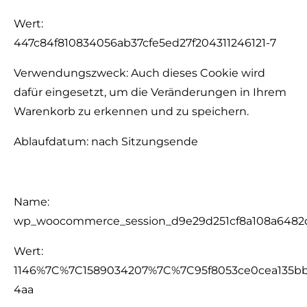
Wert:
447c84f810834056ab37cfe5ed27f204311246121-7
Verwendungszweck: Auch dieses Cookie wird
dafür eingesetzt, um die Veränderungen in Ihrem
Warenkorb zu erkennen und zu speichern.
Ablaufdatum: nach Sitzungsende
Name:
wp_woocommerce_session_d9e29d251cf8a108a6482
Wert:
1146%7C%7C1589034207%7C%7C95f8053ce0cea135bbc
4aa