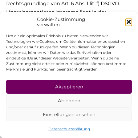
Rechtsgrundlage von Art. 6 Abs. 1 lit. f) DSGVO.
Unser berechtigtes Interesse liegt in der
Cookie-Zustimmung
Verbesserung, Stabilität, Funktionalität und
verwalten
Sicherheit unseres Internetauftritts.
Um dir ein optimales Erlebnis zu bieten, verwenden wir
Technologien wie Cookies, um Geräteinformationen zu speichern
Die Daten werden spätestens nach sieben Tage
und/oder darauf zuzugreifen. Wenn du diesen Technologien
wieder gelöscht, soweit keine weitere
zustimmst, können wir Daten wie das Surfverhalten oder
eindeutige IDs auf dieser Website verarbeiten. Wenn du deine
Aufbewahrung zu Beweiszwecken erforderlich ist.
Zustimmung nicht erteilst oder zurückziehst, können bestimmte
Andernfalls sind die Daten bis zur endgültigen
Merkmale und Funktionen beeinträchtigt werden.
Klärung eines Vorfalls ganz oder teilweise von der
Löschung ausgenommen.
Akzeptieren
Ablehnen
Vertragsabwicklung
Einstellungen ansehen
Die von Ihnen zur Inanspruchnahme unseres
Waren- und/oder Dienstleistungsangebots
Datenschutzerklärung
übermittelten Daten werden von uns zum