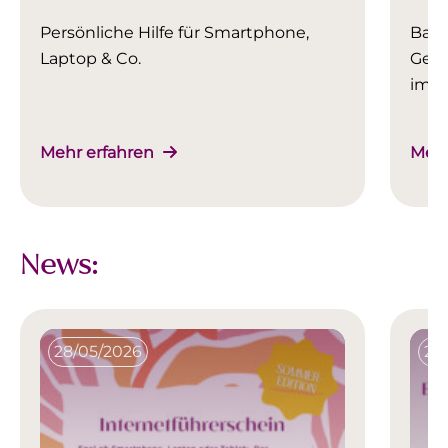
Persönliche Hilfe für Smartphone,
Basi
Laptop & Co.
Gerä
im 
Mehr erfahren
Mehr
News:
28/05/2026
27