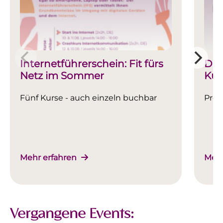
Internetführerschein: Fit fürs
Digi
Netz im Sommer
Kur
Fünf Kurse - auch einzeln buchbar
Prog
Mehr erfahren
Mehr
Vergangene Events: