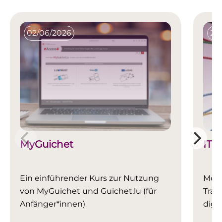
02/06/2026
26
MyGuichet
IT 
Ein einführender Kurs zur Nutzung
Mona
von MyGuichet und Guichet.lu (für
Train
Anfänger*innen)
digi