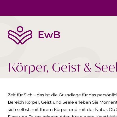
Die EwB
Körper, Geist & Seele
Buchtipps
Team
Gesellschaft Heute
Videos
Körper, Geist & See
Zeit für Sich – das ist die Grundlage für das persön
Bereich Körper, Geist und Seele erleben Sie Moment
sich selbst, mit Ihrem Körper und mit der Natur. Ob 
Flora und Fauna erleben oder Ihre eigene Kreativität