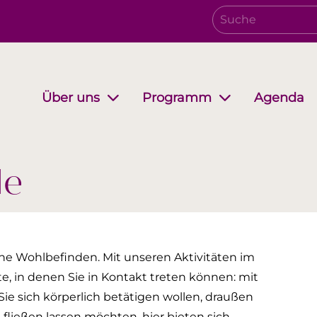
Agenda
Über uns
Programm
Verwaltungsrat
Growing together
EwB Podcast
Partnersc
i-Stuff
le
liche Wohlbefinden. Mit unseren Aktivitäten im
e, in denen Sie in Kontakt treten können: mit
Sie sich körperlich betätigen wollen, draußen
 fließen lassen möchten, hier bieten sich