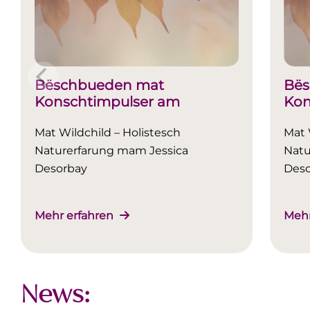
Bëschbueden mat
Bës
Konschtimpulser am
Kon
Hierscht
Hie
Mat Wildchild – Holistesch
Mat 
Naturerfarung mam Jessica
Natu
Desorbay
Des
Mehr erfahren
Mehr
News: