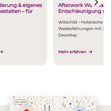
erung & eigenes
Afterwork Waldbade
stalten – für
Entschleunigung na
n
Arbeitstag
Wildchild – Holistische
Walderfahrungen mit Jess
Desorbay
Mehr erfahren