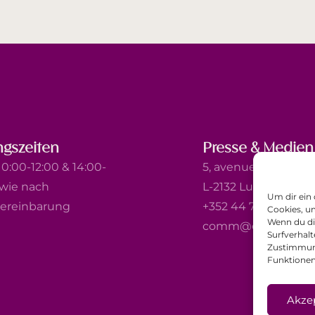
gszeiten
Presse & Medien
0:00-12:00 & 14:00-
5, avenue Marie-Thé
owie nach
L-2132 Luxembourg
Um dir ein
ereinbarung
+352 44 743 340
Cookies, u
Wenn du di
comm@ewb.lu
Surfverhalt
Zustimmung
Funktionen
Akze