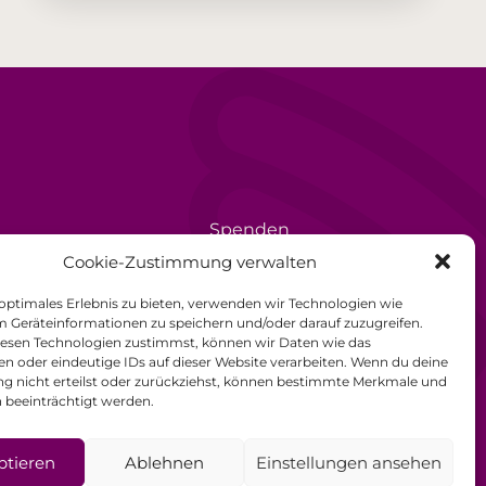
Spenden
rèse
Ehrenamt
Cookie-Zustimmung verwalten
Datenschutzerklärung
 optimales Erlebnis zu bieten, verwenden wir Technologien wie
m Geräteinformationen zu speichern und/oder darauf zuzugreifen.
Impressum
esen Technologien zustimmst, können wir Daten wie das
en oder eindeutige IDs auf dieser Website verarbeiten. Wenn du deine
Allgemeine
 nicht erteilst oder zurückziehst, können bestimmte Merkmale und
Geschäftsbedingungen
 beeinträchtigt werden.
ptieren
Ablehnen
Einstellungen ansehen