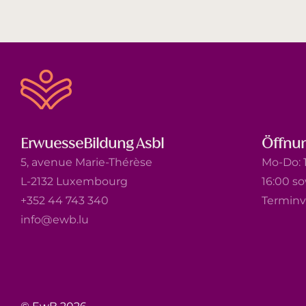
ErwuesseBildung Asbl
Öffnun
5, avenue Marie-Thérèse
Mo-Do: 1
L-2132 Luxembourg
16:00 s
+352 44 743 340
Terminv
info@ewb.lu