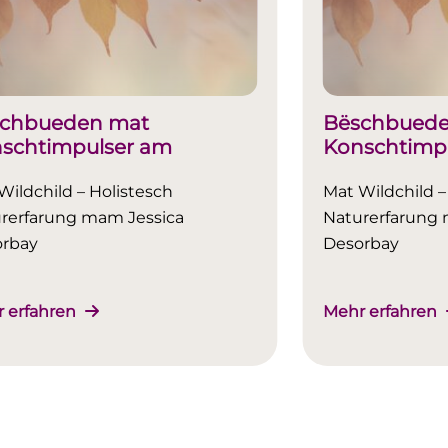
chbueden mat
Bëschbuede
schtimpulser am
Konschtimp
rscht
Hierscht
Wildchild – Holistesch
Mat Wildchild –
rerfarung mam Jessica
Naturerfarung 
orbay
Desorbay
 erfahren
Mehr erfahren