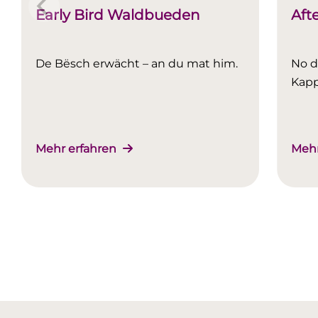
Early Bird Waldbueden
Aft
De Bësch erwächt – an du mat him.
No d
Kapp
Mehr erfahren
Mehr