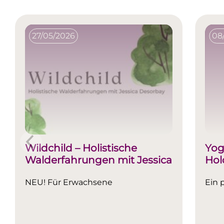
27/05/2026
08
Wildchild – Holistische
Yog
Walderfahrungen mit Jessica
Hol
Desorbay
NEU! Für Erwachsene
Ein 