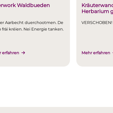
erwork Waldbueden
Kräuterwand
Herbarium ge
Senior*inne
er Aarbecht duerchootmen. De
VERSCHOBEN!
 fräi kréien. Nei Energie tanken.
 erfahren
Mehr erfahren