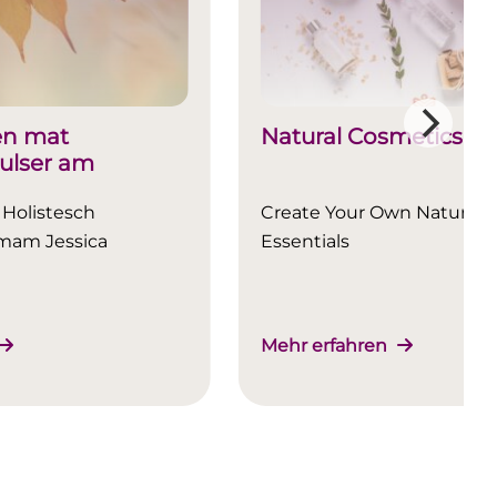
n mat
Natural Cosmetics 
ulser am
 Holistesch
Create Your Own Natural S
mam Jessica
Essentials
Mehr erfahren