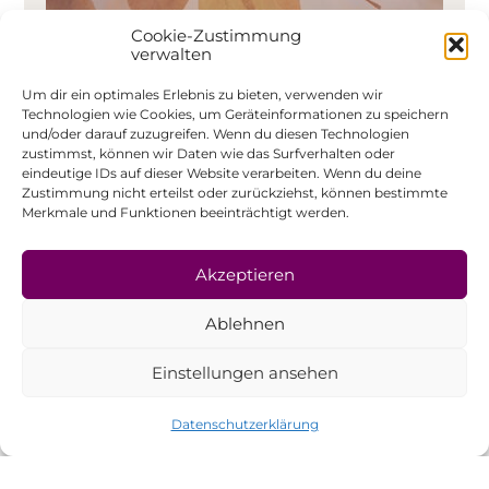
Cookie-Zustimmung
verwalten
Um dir ein optimales Erlebnis zu bieten, verwenden wir
Technologien wie Cookies, um Geräteinformationen zu speichern
und/oder darauf zuzugreifen. Wenn du diesen Technologien
Bëschbueden mat
zustimmst, können wir Daten wie das Surfverhalten oder
eindeutige IDs auf dieser Website verarbeiten. Wenn du deine
Konschtimpulser am
Zustimmung nicht erteilst oder zurückziehst, können bestimmte
Hierscht
Merkmale und Funktionen beeinträchtigt werden.
Mat Wildchild – Holistesch
Akzeptieren
Naturerfarung mam Jessica Desorbay
Ablehnen
Einstellungen ansehen
Mehr erfahren
Datenschutzerklärung