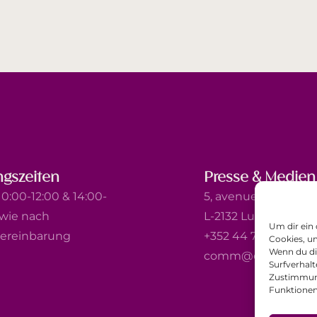
gszeiten
Presse & Medien
0:00-12:00 & 14:00-
5, avenue Marie-Thé
owie nach
L-2132 Luxembourg
Um dir ein
ereinbarung
+352 44 743 340
Cookies, u
Wenn du di
comm@ewb.lu
Surfverhalt
Zustimmung
Funktionen