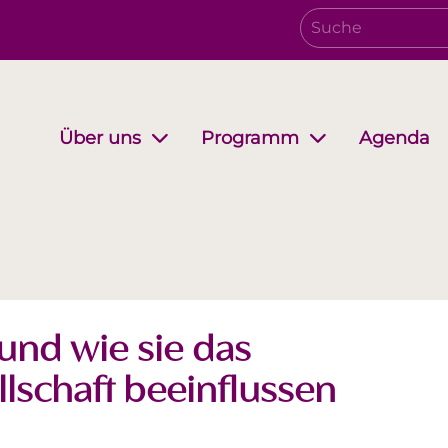
Agenda
Über uns
Programm
Verwaltungsrat
Growing together
EwB Podcast
Partnersc
i-Stuff
und wie sie das
llschaft beeinflussen