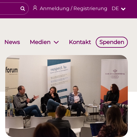
Anmeldung / Registrierung
DE
News
Kontakt
Spenden
Medien
haften
Arbeitsgruppen
Religiöses & kulturelles Erbe