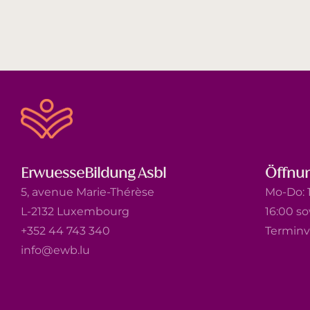
ErwuesseBildung Asbl
Öffnun
5, avenue Marie-Thérèse
Mo-Do: 1
L-2132 Luxembourg
16:00 s
+352 44 743 340
Terminv
info@ewb.lu