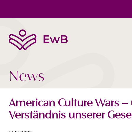
Die EwB
Körper, Geist & Seele
Buchtipps
Team
Gesellschaft Heute
Videos
News
American Culture Wars – 
Verständnis unserer Gese