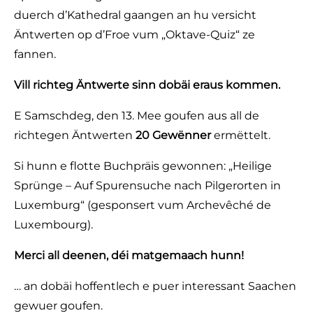
duerch
d’Kathedral
gaangen
an hu
versicht
Äntwerten
op
d’Froe
vum
„Oktave
-Quiz“
ze
fannen
.
Vill
richteg
Äntwerte
sinn
dobäi
eraus
kommen.
E
Samschdeg
, den 13. Mee
goufen
aus all de
richtegen
Äntwerten
20
Gewënner
ermëttelt
.
Si
hunn
e flotte
Buchpräis
gewonnen: „Heilige
Sprünge – Auf Spurensuche nach Pilgerorten in
Luxemburg“
(gesponsert
vum
Archevêché
de
Luxembourg).
Merci all
deenen
,
déi
matgemaach
hunn
!
… an
dobäi
hoffentlech
e puer
interessant
Saachen
gewuer
goufen
.