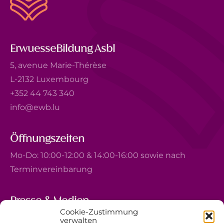
ErwuesseBildung Asbl
5, avenue Marie-Thérèse
L-2132 Luxembourg
+352 44 743 340
info@ewb.lu
Öffnungszeiten
Mo-Do: 10:00-12:00 & 14:00-16:00 sowie nach
Terminvereinbarung
Presse & Medien
Cookie-Zustimmung
5, avenue Marie-Thérèse
verwalten