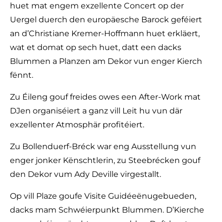
huet mat engem exzellente Concert op der
Uergel duerch den europäesche Barock geféiert
an d’Christiane Kremer-Hoffmann huet erkläert,
wat et domat op sech huet, datt een dacks
Blummen a Planzen am Dekor vun enger Kierch
fënnt.
Zu Éileng gouf freides owes een After-Work mat
DJen organiséiert a ganz vill Leit hu vun där
exzellenter Atmosphär profitéiert.
Zu Bollenduerf-Bréck war eng Ausstellung vun
enger jonker Kënschtlerin, zu Steebrécken gouf
den Dekor vum Ady Deville virgestallt.
Op vill Plaze goufe Visite Guidéeënugebueden,
dacks mam Schwéierpunkt Blummen. D’Kierche