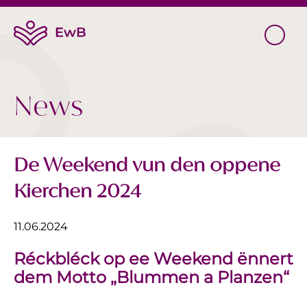
News
De Weekend vun den oppene
Kierchen 2024
11.06.2024
Réckbléck op ee Weekend ënnert
dem Motto „Blummen a Planzen“