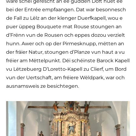
ware schéi gerëscht an ee gudden Doft huet ee
bei der Entrée empfaangen. Dat war besonnesch
de Fall zu Lëlz an der klenger Duerfkapell, wou e
puer üppeg Bouquete mat Rouse stoungen an
d’Frënn vun de Rousen och eppes dozou verzielt
hunn. Awer och op der Pirmesknupp, mëtten an
der fräier Natur, stoungen d’Planze vun haut a vu
fréier am Mëttelpunkt. Déi schéinste Barock Kapell
vu Lëtzebuerg D’Loretto-Kapell zu Clierf, um Bord
vun der Uertschaft, am fréiere Wëldpark, war och
ausnamsweis ze besichtegen.