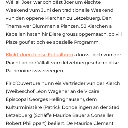
Wéi all Joer, war och dëst Joer um éischte
Weekend vum Juni den traditionelle Weekend
vun den oppene Kierchen zu Lëtzebuerg. Den
Thema war Blummen a Planzen. 58 Kierchen a
Kapellen haten hir Diere grouss opgemaach, op vill
Plaze gouf et och ee spezielle Programm.
Klickt duerch eise Fotoalbum
a loosst iech vun der
Pracht an der Vilfalt vum lëtzebuergesche reliéise
Patrimoine iwwerzeegen.
Fir d’Ouverture hunn eis Vertrieder vun der Kierch
(Weibëschof Léon Wagener an de Vicaire
Épiscopal Georges Hellinghausen), dem
Kulturministère (Patrick Dondelinger) an der Stad
Lëtzebuerg (Schäffe Maurice Bauer a Conseiller
Robert Philippart) beéiert. De Maurice Clement