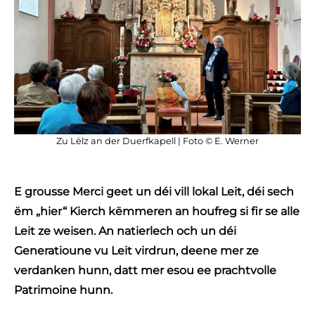
Zu Lëlz an der Duerfkapell | Foto © E. Werner
E grousse Merci geet un déi vill lokal Leit, déi sech
ëm „hier“ Kierch këmmeren an houfreg si fir se alle
Leit ze weisen. An natierlech och un déi
Generatioune vu Leit virdrun, deene mer ze
verdanken hunn, datt mer esou ee prachtvolle
Patrimoine hunn.