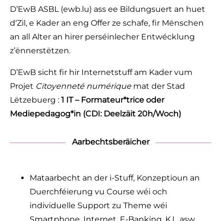
D’EwB ASBL (ewb.lu) ass ee Bildungsuert an huet
d‘Zil, e Kader an eng Offer ze schafe, fir Mënschen
an all Alter an hirer perséinlecher Entwécklung
z’ënnerstëtzen.
D’EwB sicht fir hir Internetstuff am Kader vum
Projet
Citoyenneté numérique
mat der Stad
Lëtzebuerg :
1 IT – Formateur*trice oder
Mediepedagog*in (
CDI: Deelzäit 20h/Woch)
Aarbechtsberäicher
Mataarbecht an der i-Stuff, Konzeptioun an
Duerchféierung vu Course wéi och
individuelle Support zu Theme wéi
Smartphone, Internet, E-Banking, K.I., asw.