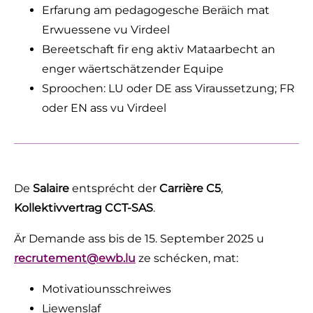
Erfarung am pedagogesche Beräich mat
Erwuessene vu Virdeel
Bereetschaft fir eng aktiv Mataarbecht an
enger wäertschätzender Equipe
Sproochen:
LU oder DE ass Viraussetzung; FR
oder EN ass vu Virdeel
De
Salaire
entsprécht der
Carrière C5
,
Kollektivvertrag CCT-SAS
.
Är Demande ass bis de 15. September 2025 u
recrutement@ewb.lu
ze schécken, mat:
Motivatiounsschreiwes
Liewenslaf