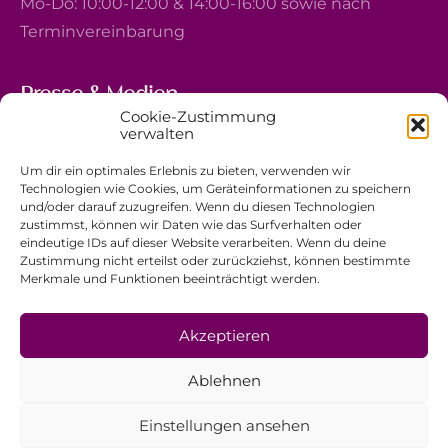
Mo-Do: 10:00-12:00 & 14:00-16:00 sowie nach
Terminvereinbarung
Presse & Medien
Cookie-Zustimmung
5, avenue Marie-Thérèse
verwalten
L-2132 Luxembourg
Um dir ein optimales Erlebnis zu bieten, verwenden wir
+352 44 743 340
Technologien wie Cookies, um Geräteinformationen zu speichern
und/oder darauf zuzugreifen. Wenn du diesen Technologien
comm@ewb.lu
zustimmst, können wir Daten wie das Surfverhalten oder
eindeutige IDs auf dieser Website verarbeiten. Wenn du deine
Zustimmung nicht erteilst oder zurückziehst, können bestimmte
Spenden
Merkmale und Funktionen beeinträchtigt werden.
Ehrenamt
Datenschutzerklärung
Akzeptieren
Impressum
Ablehnen
Allgemeine Geschäftsbedingungen
Einstellungen ansehen