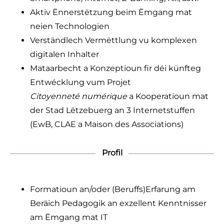
Aktiv Ënnerstëtzung beim Ëmgang mat
neien Technologien
Verständlech Vermëttlung vu komplexen
digitalen Inhalter
Mataarbecht a Konzeptioun fir déi künfteg
Entwécklung vum Projet
Citoyenneté
numérique
a Kooperatioun mat
der Stad Lëtzebuerg an 3 Internetstuffen
(EwB, CLAE a Maison des Associations)
Profil
Formatioun an/oder (Beruffs)Erfarung am
Beräich Pedagogik an exzellent Kenntnisser
am Ëmgang mat IT