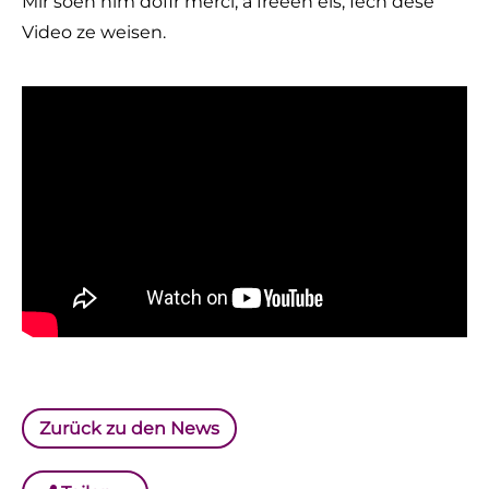
Mir soen him dofir merci, a freeën eis, Iech dëse
Video ze weisen.
Zurück zu den News