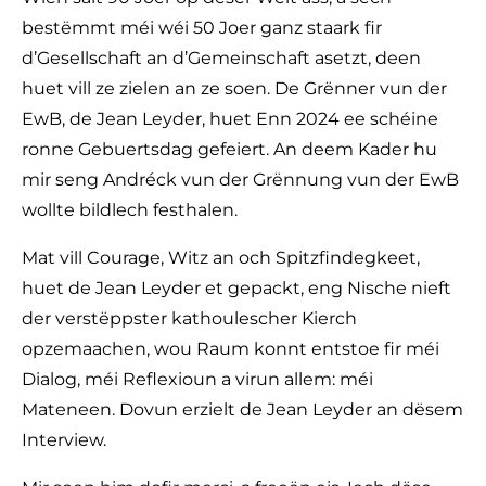
bestëmmt méi wéi 50 Joer ganz staark fir
d’Gesellschaft an d’Gemeinschaft asetzt, deen
huet vill ze zielen an ze soen. De Grënner vun der
EwB, de Jean Leyder, huet Enn 2024 ee schéine
ronne Gebuertsdag gefeiert. An deem Kader hu
mir seng Andréck vun der Grënnung vun der EwB
wollte bildlech festhalen.
Mat vill Courage, Witz an och Spitzfindegkeet,
huet de Jean Leyder et gepackt, eng Nische nieft
der verstëppster kathoulescher Kierch
opzemaachen, wou Raum konnt entstoe fir méi
Dialog, méi Reflexioun a virun allem: méi
Mateneen. Dovun erzielt de Jean Leyder an dësem
Interview.