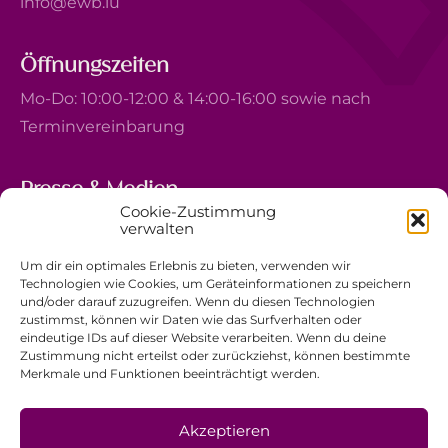
info@ewb.lu
Öffnungszeiten
Mo-Do: 10:00-12:00 & 14:00-16:00 sowie nach
Terminvereinbarung
Presse & Medien
Cookie-Zustimmung
5, avenue Marie-Thérèse
verwalten
L-2132 Luxembourg
Um dir ein optimales Erlebnis zu bieten, verwenden wir
+352 44 743 340
Technologien wie Cookies, um Geräteinformationen zu speichern
und/oder darauf zuzugreifen. Wenn du diesen Technologien
comm@ewb.lu
zustimmst, können wir Daten wie das Surfverhalten oder
eindeutige IDs auf dieser Website verarbeiten. Wenn du deine
Zustimmung nicht erteilst oder zurückziehst, können bestimmte
Spenden
Merkmale und Funktionen beeinträchtigt werden.
Ehrenamt
Datenschutzerklärung
Akzeptieren