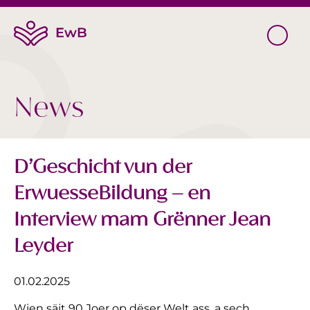
News
D’Geschicht vun der
ErwuesseBildung – en
Interview mam Grënner Jean
Leyder
01.02.2025
Wien säit 90 Joer op dëser Welt ass, a sech