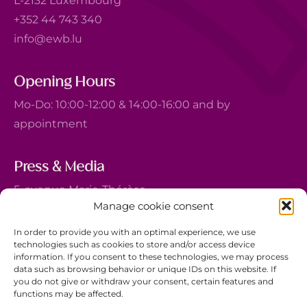
L-2132 Luxembourg
+352 44 743 340
info@ewb.lu
Opening Hours
Mo-Do: 10:00-12:00 & 14:00-16:00 and by
appointment
Press & Media
5, avenue Marie-Thérèse
Manage cookie consent
L-2132 Luxembourg
+352 44 743 340
In order to provide you with an optimal experience, we use
technologies such as cookies to store and/or access device
comm@ewb.lu
information. If you consent to these technologies, we may process
data such as browsing behavior or unique IDs on this website. If
you do not give or withdraw your consent, certain features and
Donate
functions may be affected.
Volunteer