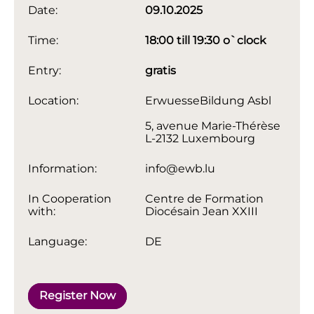
Date:
09.10.2025
Time:
18:00 till 19:30 o`clock
Entry:
gratis
Location:
ErwuesseBildung Asbl
5, avenue Marie-Thérèse
L-2132 Luxembourg
Information:
info@ewb.lu
In Cooperation
Centre de Formation
with:
Diocésain Jean XXIII
Language:
DE
Register Now