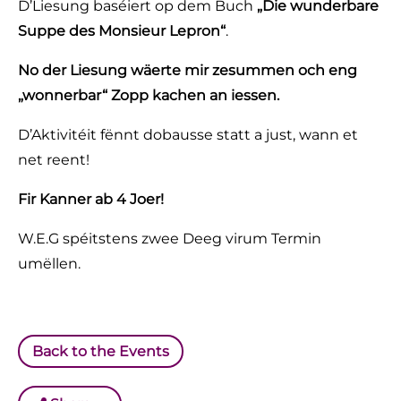
D’Liesung baséiert op dem Buch
„Die wunderbare
Suppe des Monsieur Lepron“
.
No der Liesung wäerte mir zesummen och eng
„wonnerbar“ Zopp kachen an iessen.
D’Aktivitéit fënnt dobausse statt a just, wann et
net reent!
Fir Kanner ab 4 Joer!
W.E.G spéitstens zwee Deeg virum Termin
umëllen.
Back to the Events