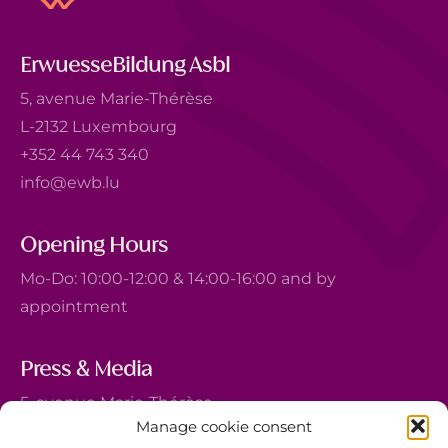
ErwuesseBildung Asbl
5, avenue Marie-Thérèse
L-2132 Luxembourg
+352 44 743 340
info@ewb.lu
Opening Hours
Mo-Do: 10:00-12:00 & 14:00-16:00 and by
appointment
Press & Media
5, avenue Marie-Thérèse
Manage cookie consent
L-2132 Luxembourg