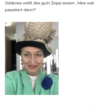
Jidderee wëllt des gutt Zopp iessen . Mee wat
passéiert dann?