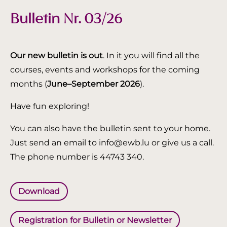
Bulletin Nr. 03/26
Our new bulletin is out
. In it you will find all the
courses, events and workshops for the coming
months (
June–September 2026
).
Have fun exploring!
You can also have the bulletin sent to your home.
Just send an email to info@ewb.lu or give us a call.
The phone number is 44743 340.
Download
Registration for Bulletin or Newsletter