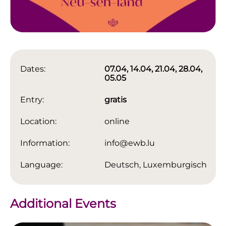
Dates:
07.04, 14.04, 21.04, 28.04,
05.05
Entry:
gratis
Location:
online
Information:
info@ewb.lu
Language:
Deutsch, Luxemburgisch
Additional Events