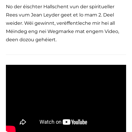
No der éischter Hallschent vun der spiritueller
Rees vum Jean Leyder geet et lo mam 2. Deel
weider. Wéi gewinnt, verëffentleche mir hei all
Méindeg eng nei Wegmarke mat engem Video,
deen dozou gehéiert.