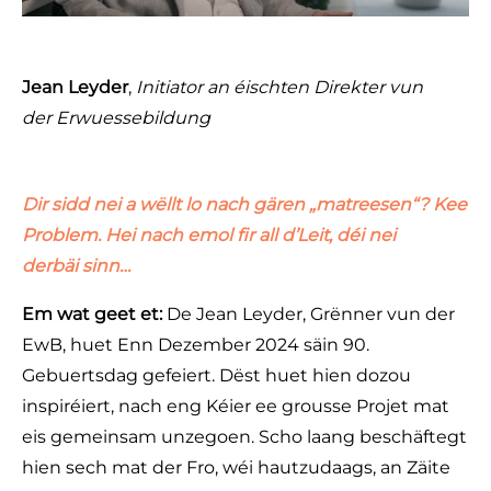
Jean Leyder
,
Initiator an éischten Direkter vun
der Erwuessebildung
Dir sidd nei a wëllt lo nach gären „matreesen“? Kee
Problem. Hei nach emol fir all d’Leit, déi nei
derbäi sinn…
Em wat geet et:
De Jean Leyder, Grënner vun der
EwB, huet Enn Dezember 2024 säin 90.
Gebuertsdag gefeiert. Dëst huet hien dozou
inspiréiert, nach eng Kéier ee grousse Projet mat
eis gemeinsam unzegoen. Scho laang beschäftegt
hien sech mat der Fro, wéi hautzudaags, an Zäite