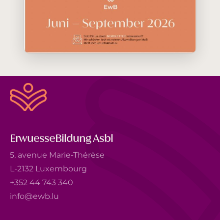
ErwuesseBildung Asbl
5, avenue Marie-Thérèse
L-2132 Luxembourg
+352 44 743 340
info@ewb.lu