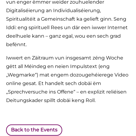
vun enger ëmmer weider zouhuelender
Digitaliséierung an Individualiséierung,
Spiritualitéit a Gemeinschaft ka gelieft ginn. Seng
Iddi: eng spirituell Rees un där een iwwer Internet
deelhuele kann – ganz egal, wou een sech grad
befënnt.
Iwwert en Zäitraum vun insgesamt zéng Woche
gëtt all Méindeg en neien Impulstext (eng
„Wegmarke“) mat engem dozougehéierege Video
online gesat. Et handelt sech dobäi ëm
„Sprechversuche ins Offene“ – en explizit reliéisen
Deitungskader spillt dobäi keng Roll.
Back to the Events