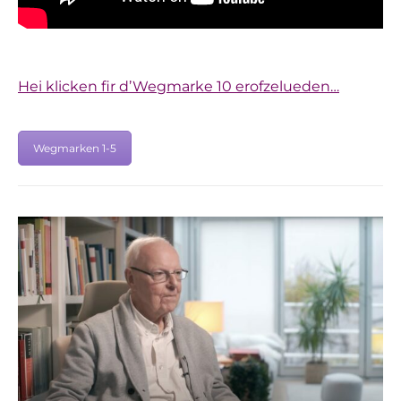
Hei klicken fir d’Wegmarke 10 erofzelueden…
Wegmarken 1-5