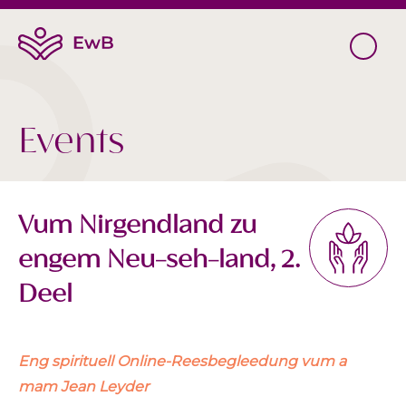
Events
Vum Nirgendland zu
engem Neu-seh-land, 2.
Deel
Eng spirituell Online-Reesbegleedung vum a
mam Jean Leyder