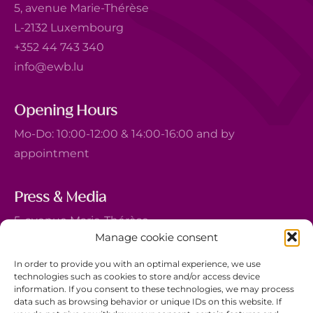
5, avenue Marie-Thérèse
L-2132 Luxembourg
+352 44 743 340
info@ewb.lu
Opening Hours
Mo-Do: 10:00-12:00 & 14:00-16:00 and by
appointment
Press & Media
5, avenue Marie-Thérèse
Manage cookie consent
L-2132 Luxembourg
+352 44 743 340
In order to provide you with an optimal experience, we use
technologies such as cookies to store and/or access device
comm@ewb.lu
information. If you consent to these technologies, we may process
data such as browsing behavior or unique IDs on this website. If