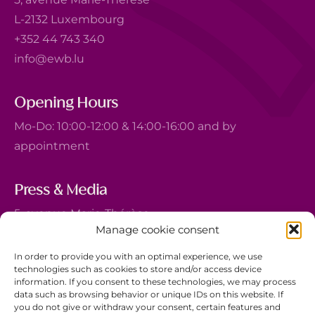
L-2132 Luxembourg
+352 44 743 340
info@ewb.lu
Opening Hours
Mo-Do: 10:00-12:00 & 14:00-16:00 and by
appointment
Press & Media
5, avenue Marie-Thérèse
Manage cookie consent
L-2132 Luxembourg
+352 44 743 340
In order to provide you with an optimal experience, we use
technologies such as cookies to store and/or access device
comm@ewb.lu
information. If you consent to these technologies, we may process
data such as browsing behavior or unique IDs on this website. If
you do not give or withdraw your consent, certain features and
Donate