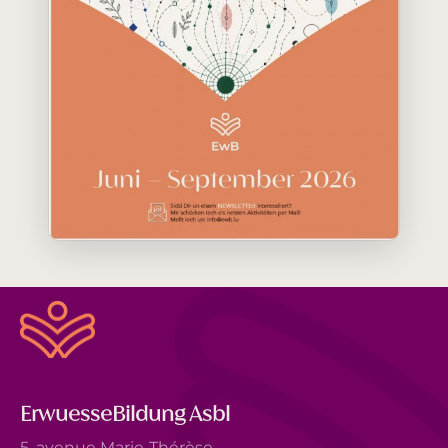
ErwuesseBildung Asbl
5, avenue Marie-Thérèse