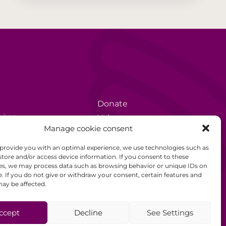
Donate
rèse
Volunteer
Manage cookie consent
Data protection
 provide you with an optimal experience, we use technologies such as
Disclaimer
store and/or access device information. If you consent to these
es, we may process data such as browsing behavior or unique IDs on
General Terms and
e. If you do not give or withdraw your consent, certain features and
Conditions
ay be affected.
ccept
Decline
See Settings