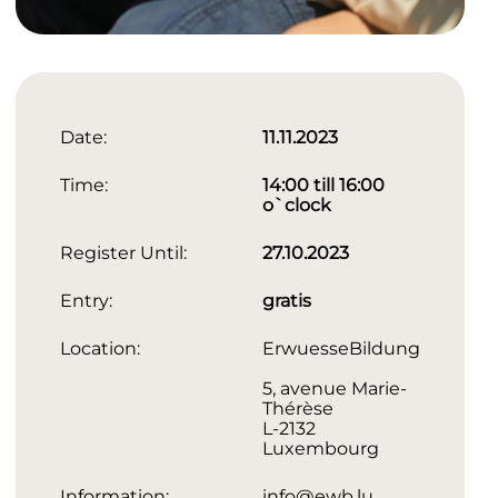
Date:
11.11.2023
Time:
14:00 till 16:00
o`clock
Register Until:
27.10.2023
Entry:
gratis
Location:
ErwuesseBildung
5, avenue Marie-
Thérèse
L-2132
Luxembourg
Information:
info@ewb.lu