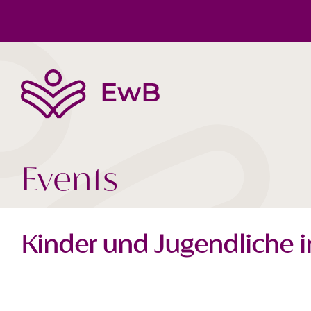
The EwB
Body, Mind, Soul
Book tips
Team
Society Today
Videos
Events
Kinder und Jugendliche i