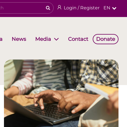
Login / Register
EN
a
News
Contact
Donate
Media
Working Groups
Religious & cultural heritage