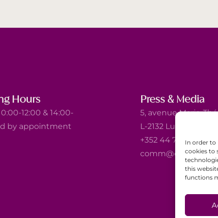
ng Hours
Press & Media
0:00-12:00 & 14:00-
5, avenue Marie-Thé
nd by appointment
L-2132 Luxembourg
+352 44 743 340
In order to
cookies to 
comm@ewb.lu
technologi
this websit
functions m
A