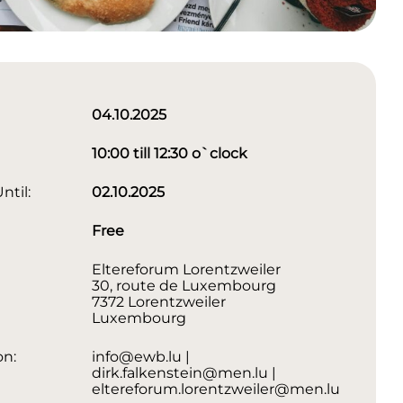
04.10.2025
10:00 till 12:30 o`clock
ntil:
02.10.2025
Free
Eltereforum Lorentzweiler
30, route de Luxembourg
7372 Lorentzweiler
Luxembourg
on:
info@ewb.lu |
dirk.falkenstein@men.lu |
eltereforum.lorentzweiler@men.lu