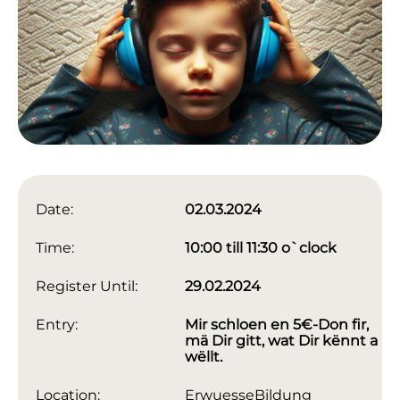
Date:
02.03.2024
Time:
10:00 till 11:30 o`clock
Register Until:
29.02.2024
Entry:
Mir schloen en 5€-Don fir,
mä Dir gitt, wat Dir kënnt a
wëllt.
Location:
ErwuesseBildung