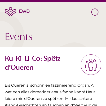
Events
Ku-Ki-Li-Co: Spëtz
d’Oueren
Eis Oueren si schonn ee faszinéierend Organ. A
wat een alles domadder eraus fanne kann! Haut
léiere mir, d’Oueren ze spëtzen. Mir lauschtere
Klang-Geschichten an tauchen an d’Welt vun de