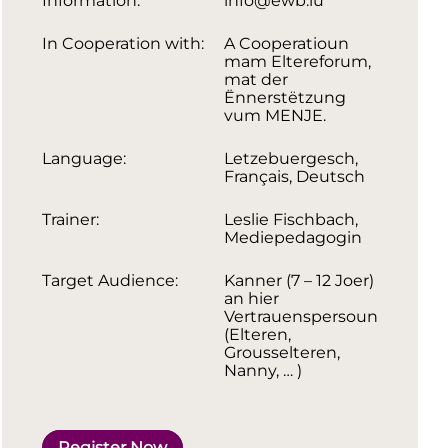
Information:
info@ewb.lu
In Cooperation with:
A Cooperatioun
mam Eltereforum,
mat der
Ënnerstëtzung
vum MENJE.
Language:
Letzebuergesch,
Français, Deutsch
Trainer:
Leslie Fischbach,
Mediepedagogin
Target Audience:
Kanner (7 – 12 Joer)
an hier
Vertrauenspersoun
(Elteren,
Grousselteren,
Nanny, … )
Register Now