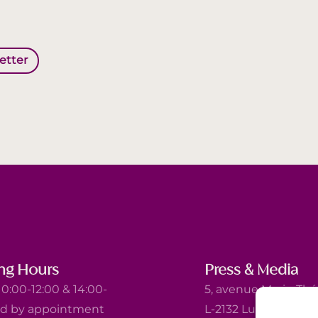
letter
ng Hours
Press & Media
0:00-12:00 & 14:00-
5, avenue Marie-Thé
nd by appointment
L-2132 Luxembourg