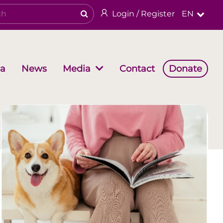
Login / Register
EN
a
News
Contact
Donate
Media
Working Groups
Religious & cultural heritage