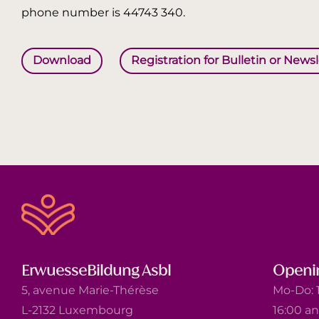
phone number is 44743 340.
Download
Registration for Bulletin or News
ErwuesseBildung Asbl
Openi
5, avenue Marie-Thérèse
Mo-Do: 1
L-2132 Luxembourg
16:00 a