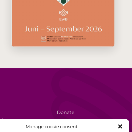
Donate
rèse
Volunteer
Manage cookie consent
Data protection