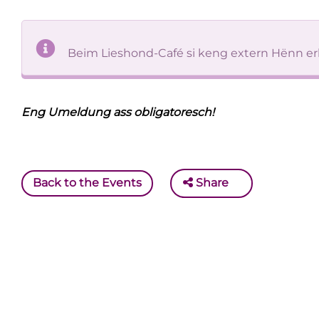
Beim Lieshond-Café si keng extern Hënn erl
Eng Umeldung ass obligatoresch!
Back to the Events
Share