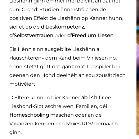
Lieshënn ginn ëmmer méi beléift, an dat net
ouni Grond: Studien ënnersträichen de
positiven Effekt de Lieshënn op Kanner hunn,
sief et op de
d’Lieskompetenz
,
d’Selbstvertrauen
oder
d’Freed um Liesen
.
Eis Hënn sinn ausgebilte Lieshënn a
«lauschteren» dem Kand beim Virliesen no,
ënnerstëtzt gëtt dat ganz mat Liesspiller bei
deenen den Hond deelhëlt an sou zousätzlech
motivéiert.
D’Eltere kennen hier Kanner
ab 14h
fir ee
Lieshond-Slot aschreiwen. Famillen, déi
Homeschooling
maachen oder an de
Vakanzen kennen och Moies RDV gemaach
ginn.