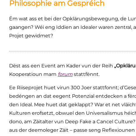
Philosophie am Gespréich
Ëm wat ass et bei der Opklärungsbewegung, de Lu
gaangen? Wéi eng Iddien an Idealer waren zentral,
Projet gewidmet?
Dëst ass een Event am Kader vun der Reih
„Opkläru
Kooperatioun mam
forum
stattfënnt.
Ee Riiseprojet huet virun 300 Joer stattfonnt; d’Ges
bedéngen an dat eegent Potenzial entdecken a fër
den Ideal. Mee huet dat geklappt? War et net vläicht
Kulturen erofsetzt, obwuel den Universalismus héic
dono, am Zäitalter vun Deep Fake a Cancel Culture
aus der deemoleger Zäit – passe seng Reflexiounen n