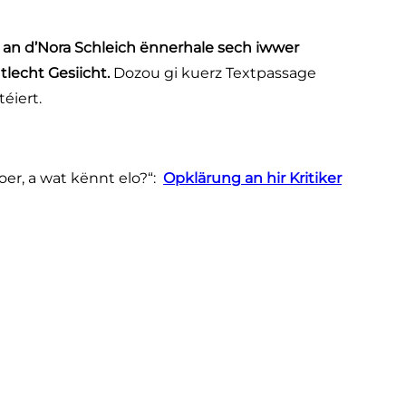
 an d’Nora Schleich ënnerhale sech iwwer
tlecht Gesiicht.
Dozou gi kuerz Textpassage
éiert.
er, a wat kënnt elo?“:
Opklärung an hir Kritiker