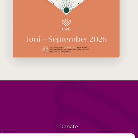
Donate
rèse
Volunteer