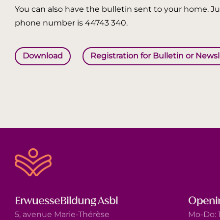
You can also have the bulletin sent to your home. Jus
phone number is 44743 340.
Download
Registration for Bulletin or News
ErwuesseBildung Asbl
Openi
5, avenue Marie-Thérèse
Mo-Do: 1