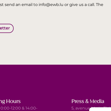
t send an email to info@ewb.lu or give us a call. The
letter
ng Hours
Press & Media
0:00-12:00 & 14:00-
5, avenue Marie-Thé