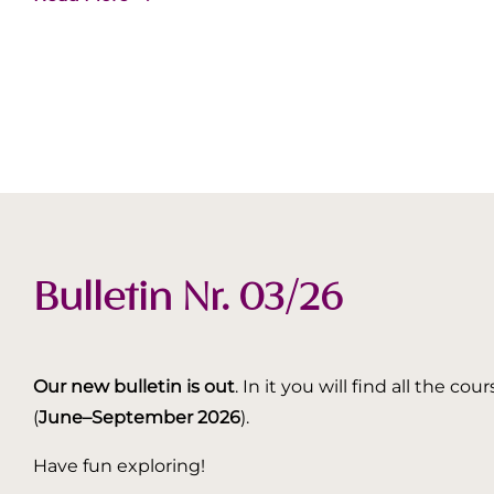
Bulletin Nr. 03/26
Our new bulletin is out
. In it you will find all the
(
June–September 2026
).
Have fun exploring!