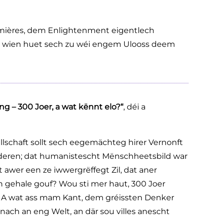
mières, dem Enlightenment eigentlech
 a wien huet sech zu wéi engem Ulooss deem
ng – 300 Joer, a wat kënnt elo?“
, déi a
ellschaft sollt sech eegemächteg hirer Vernonft
deren; dat humanistescht Mënschheetsbild war
 awer een ze iwwergrëffegt Zil, dat aner
h gehale gouf? Wou sti mer haut, 300 Joer
? A wat ass mam Kant, dem gréissten Denker
ach an eng Welt, an där sou villes anescht