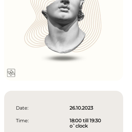
Date:
26.10.2023
Time:
18:00 till 19:30
o`clock