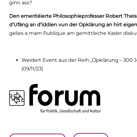
ginn ass?
Den emeritéierte Philosophieprofesser Robert Theis
d’Ufäng an d’Iddien vun der Opklärung an hirt eigen
gelies a mam Publique am gemittleche Kader diskut
Weidert Event aus der Reih „Opklärung – 300 Jo
(09/11/23)