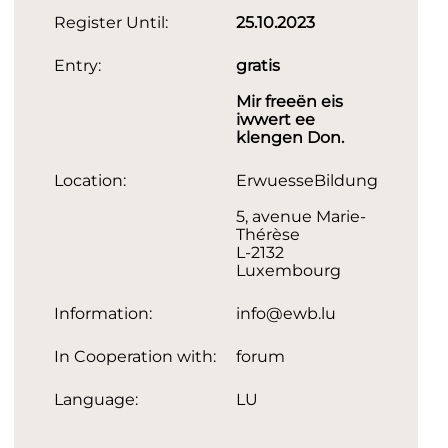
Register Until:
25.10.2023
Entry:
gratis
Mir freeën eis
iwwert ee
klengen Don.
Location:
ErwuesseBildung
5, avenue Marie-
Thérèse
L-2132
Luxembourg
Information:
info@ewb.lu
In Cooperation with:
forum
Language:
LU