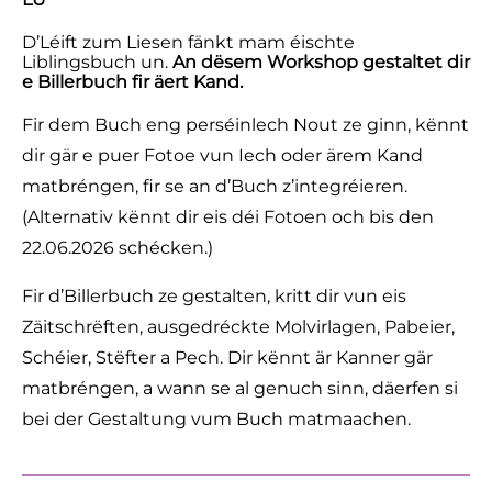
D’Léift zum Liesen fänkt mam éischte
Liblingsbuch un.
An dësem Workshop gestaltet dir
e Billerbuch fir äert Kand.
Fir dem Buch eng perséinlech Nout ze ginn, kënnt
dir gär e puer Fotoe vun Iech oder ärem Kand
matbréngen, fir se an d’Buch z’integréieren.
(Alternativ kënnt dir eis déi Fotoen och bis den
22.06.2026 schécken.)
Fir d’Billerbuch ze gestalten, kritt dir vun eis
Zäitschrëften, ausgedréckte Molvirlagen, Pabeier,
Schéier, Stëfter a Pech. Dir kënnt är Kanner gär
matbréngen, a wann se al genuch sinn, däerfen si
bei der Gestaltung vum Buch matmaachen.