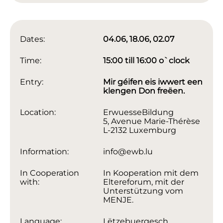
Dates:
04.06, 18.06, 02.07
Time:
15:00 till 16:00 o`clock
Entry:
Mir géifen eis iwwert een
klengen Don freëen.
Location:
ErwuesseBildung
5, Avenue Marie-Thérèse
L-2132 Luxemburg
Information:
info@ewb.lu
In Cooperation
In Kooperation mit dem
with:
Eltereforum, mit der
Unterstützung vom
MENJE.
Language:
Lëtzebuergesch