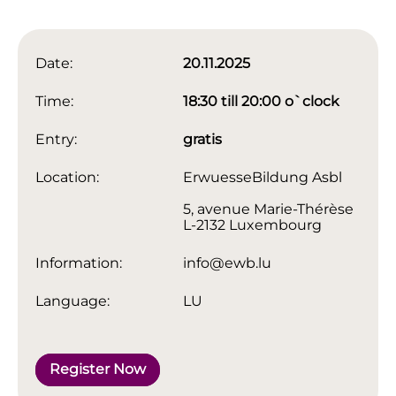
Date:
20.11.2025
Time:
18:30 till 20:00 o`clock
Entry:
gratis
Location:
ErwuesseBildung Asbl
5, avenue Marie-Thérèse
L-2132 Luxembourg
Information:
info@ewb.lu
Language:
LU
Register Now