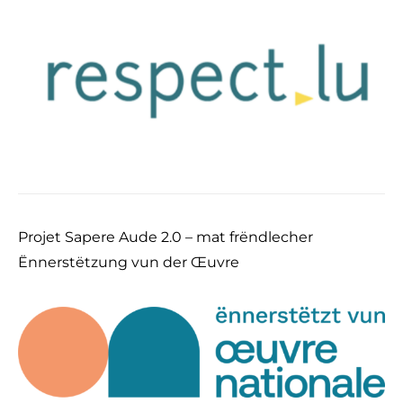
Projet Sapere Aude 2.0 – mat frëndlecher
Ënnerstëtzung vun der Œuvre