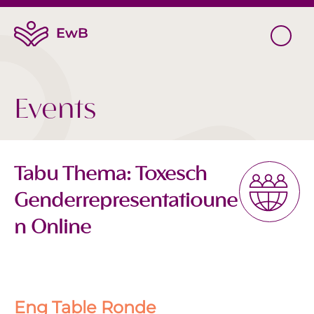
Events
Tabu Thema: Toxesch
Genderrepresentatioune
n Online
Eng Table Ronde