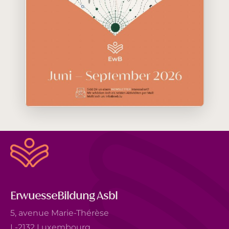
ErwuesseBildung Asbl
5, avenue Marie-Thérèse
L-2132 Luxembourg