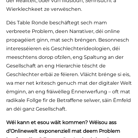
der Realitéit, oder vun Illusioun, Sehnsucht a
Wierklechkeet ze verwëschen.
Dës Table Ronde beschäftegt sech mam
verbreete Problem, deen Narrativer, déi online
propagéiert ginn, mat sech bréngen. Besonnesch
interesséieren eis Geschlechterideologien, déi
meeschtens dorop ofzilen, eng Spaltung an der
Gesellschaft an eng Hierarchie tëscht de
Geschlechter erbäi ze féieren. Vläicht brénge si eis,
wa mer net kritesch genuch mat der digitaler Welt
ëmginn, an eng fräiwëlleg Ënnerwerfung – oft mat
radikale Follge fir de Betraffene selwer, säin Ëmfeld
an déi ganz Gesellschaft.
Wéi kann et esou wäit kommen? Wéisou ass
d’Onlinewelt exponenziell mat deem Problem