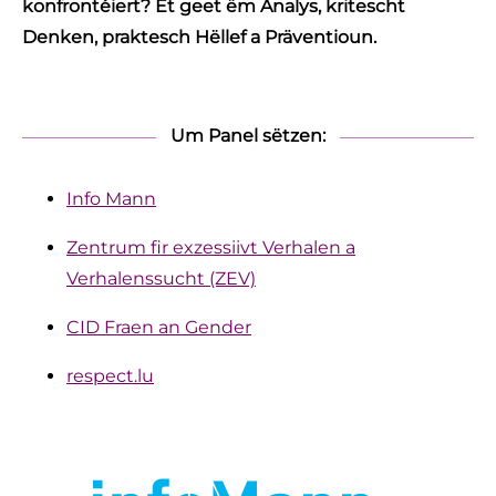
konfrontéiert? Et geet ëm Analys, kritescht
Denken, praktesch Hëllef a Präventioun.
Um Panel sëtzen:
Info Mann
Zentrum fir exzessiivt Verhalen a
Verhalenssucht (ZEV)
CID Fraen an Gender
respect.lu