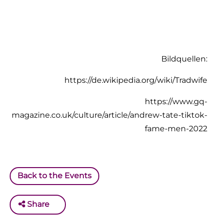
Bildquellen:
https://de.wikipedia.org/wiki/Tradwife
https://www.gq-
magazine.co.uk/culture/article/andrew-tate-tiktok-
fame-men-2022
Back to the Events
Share