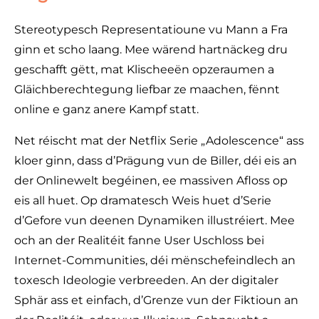
Stereotypesch Representatioune vu Mann a Fra
ginn et scho laang. Mee wärend hartnäckeg dru
geschafft gëtt, mat Klischeeën opzeraumen a
Gläichberechtegung liefbar ze maachen, fënnt
online e ganz anere Kampf statt.
Net réischt mat der Netflix Serie „Adolescence“ ass
kloer ginn, dass d’Prägung vun de Biller, déi eis an
der Onlinewelt begéinen, ee massiven Afloss op
eis all huet. Op dramatesch Weis huet d’Serie
d’Gefore vun deenen Dynamiken illustréiert. Mee
och an der Realitéit fanne User Uschloss bei
Internet-Communities, déi mënschefeindlech an
toxesch Ideologie verbreeden. An der digitaler
Sphär ass et einfach, d’Grenze vun der Fiktioun an