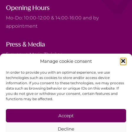
Opening Hours
Mo-Do: 10:00-12:00 & 14:00-16:00 and by
appointment
Press & Media
5, avenue Marie-Thérèse
Manage cookie consent
L-2132 Luxembourg
+352 44 743 340
In order to provide you with an optimal experience, we use
technologies such as cookies to store and/or access device
comm@ewb.lu
information. If you consent to these technologies, we may process
data such as browsing behavior or unique IDs on this website. If
you do not give or withdraw your consent, certain features and
Donate
functions may be affected.
Volunteer
Data protection
Accept
Disclaimer
Decline
General Terms and Conditions