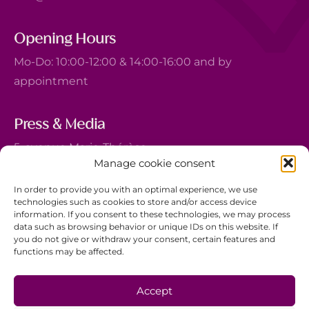
Opening Hours
Mo-Do: 10:00-12:00 & 14:00-16:00 and by
appointment
Press & Media
5, avenue Marie-Thérèse
Manage cookie consent
L-2132 Luxembourg
+352 44 743 340
In order to provide you with an optimal experience, we use
technologies such as cookies to store and/or access device
comm@ewb.lu
information. If you consent to these technologies, we may process
data such as browsing behavior or unique IDs on this website. If
you do not give or withdraw your consent, certain features and
Donate
functions may be affected.
Volunteer
Data protection
Accept
Disclaimer