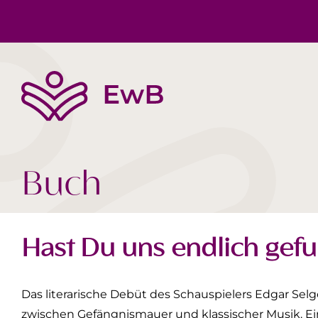
The EwB
Body, Mind, Soul
Book tips
Team
Society Today
Videos
Buch
Hast Du uns endlich gef
Das literarische Debüt des Schauspielers Edgar Selge
zwischen Gefängnismauer und klassischer Musik. Eine