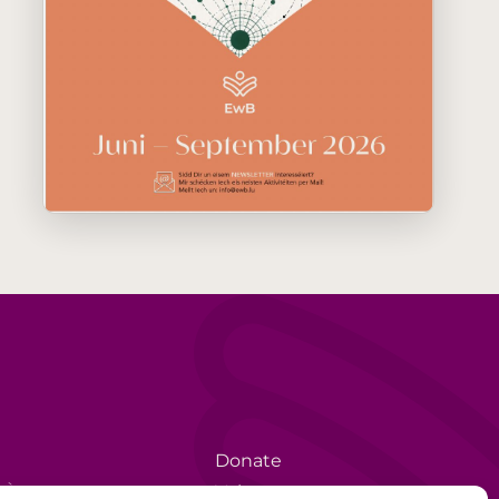
Donate
rèse
Volunteer