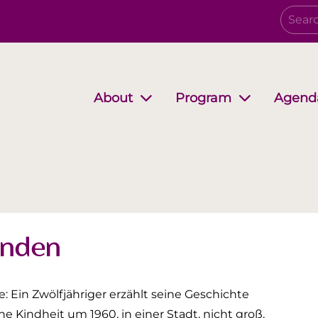
Agend
About
Program
Governing Board
Growing together
EwB Podcast
Partners
i-Stuff
unden
: Ein Zwölfjähriger erzählt seine Geschichte
 Kindheit um 1960, in einer Stadt, nicht groß,