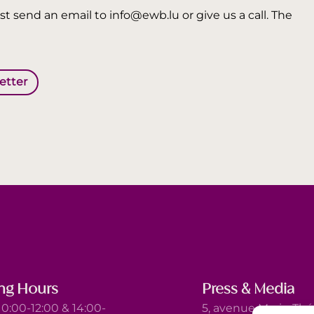
t send an email to info@ewb.lu or give us a call. The
letter
ng Hours
Press & Media
0:00-12:00 & 14:00-
5, avenue Marie-Thé