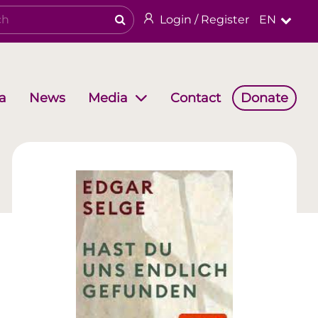
Login / Register
EN
a
News
Contact
Donate
Media
Working Groups
Religious & cultural heritage