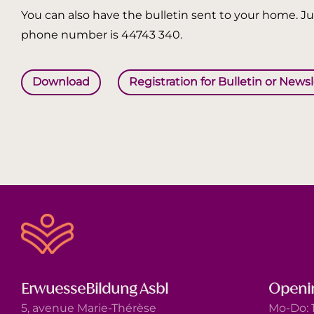
You can also have the bulletin sent to your home. Jus
phone number is 44743 340.
Download
Registration for Bulletin or News
ErwuesseBildung Asbl
Openi
5, avenue Marie-Thérèse
Mo-Do: 1