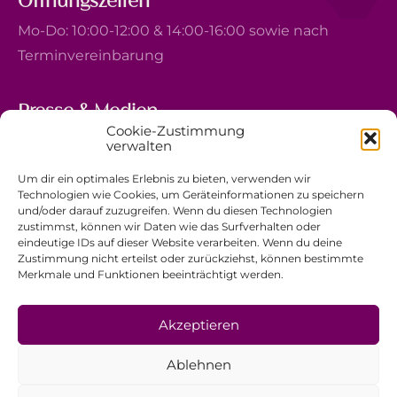
Öffnungszeiten
Mo-Do: 10:00-12:00 & 14:00-16:00 sowie nach
Terminvereinbarung
Presse & Medien
Cookie-Zustimmung
5, avenue Marie-Thérèse
verwalten
L-2132 Luxembourg
Um dir ein optimales Erlebnis zu bieten, verwenden wir
+352 44 743 340
Technologien wie Cookies, um Geräteinformationen zu speichern
und/oder darauf zuzugreifen. Wenn du diesen Technologien
comm@ewb.lu
zustimmst, können wir Daten wie das Surfverhalten oder
eindeutige IDs auf dieser Website verarbeiten. Wenn du deine
Zustimmung nicht erteilst oder zurückziehst, können bestimmte
Spenden
Merkmale und Funktionen beeinträchtigt werden.
Ehrenamt
Datenschutzerklärung
Akzeptieren
Impressum
Ablehnen
Allgemeine Geschäftsbedingungen