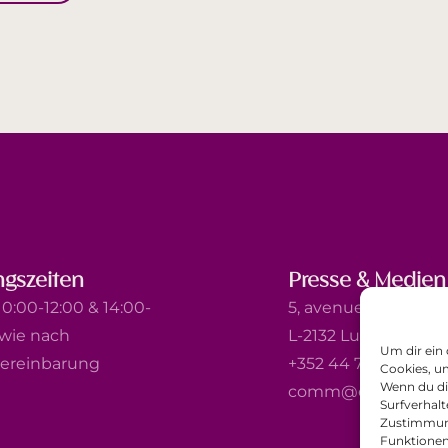
gszeiten
Presse & Medien
0:00-12:00 & 14:00-
5, avenue Marie-Thé
owie nach
L-2132 Luxembourg
Um dir ein
ereinbarung
+352 44 743 340
Cookies, u
Wenn du di
comm@ewb.lu
Surfverhalt
Zustimmung
Funktionen