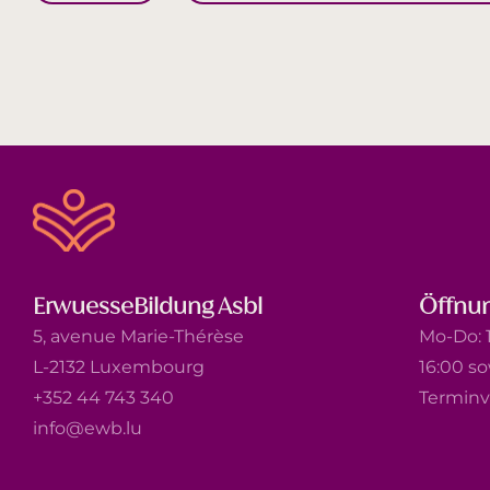
ErwuesseBildung Asbl
Öffnun
5, avenue Marie-Thérèse
Mo-Do: 1
L-2132 Luxembourg
16:00 s
+352 44 743 340
Terminv
info@ewb.lu