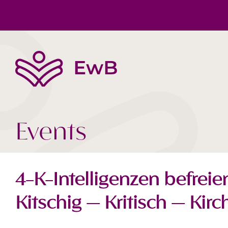
Die EwB
Körper, Geist & Seele
Buchtipps
Team
Gesellschaft Heute
Videos
Events
4-K-Intelligenzen befreie
Kitschig — Kritisch — Kirc