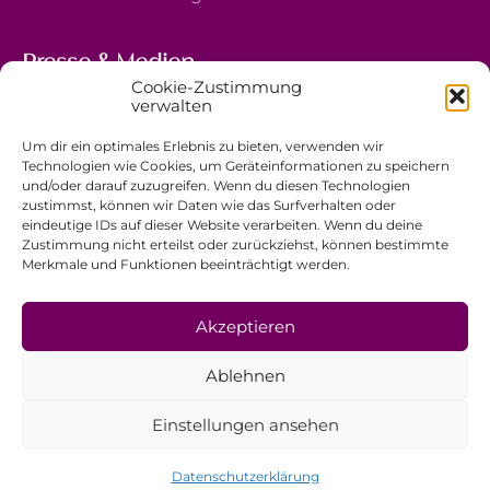
Presse & Medien
Cookie-Zustimmung
5, avenue Marie-Thérèse
verwalten
L-2132 Luxembourg
Um dir ein optimales Erlebnis zu bieten, verwenden wir
+352 44 743 340
Technologien wie Cookies, um Geräteinformationen zu speichern
und/oder darauf zuzugreifen. Wenn du diesen Technologien
comm@ewb.lu
zustimmst, können wir Daten wie das Surfverhalten oder
eindeutige IDs auf dieser Website verarbeiten. Wenn du deine
Zustimmung nicht erteilst oder zurückziehst, können bestimmte
Spenden
Merkmale und Funktionen beeinträchtigt werden.
Ehrenamt
Datenschutzerklärung
Akzeptieren
Impressum
Ablehnen
Allgemeine Geschäftsbedingungen
Einstellungen ansehen
Datenschutzerklärung
© EwB 2026