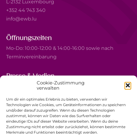
L-2132 Luxembourg
+352 44 743 340
info@ewb.lu
Öffnungszeiten
Mo-Do: 10:00-12:00 & 14:00-16:00 sowie nach
Terminvereinbarung
Presse & Medien
Cookie-Zustimmung
5, avenue Marie-Thérèse
verwalten
L-2132 Luxembourg
Um dir ein optimales Erlebnis zu bieten, verwenden wir
+352 44 743 340
Technologien wie Cookies, um Geräteinformationen zu speichern
und/oder darauf zuzugreifen. Wenn du diesen Technologien
comm@ewb.lu
zustimmst, können wir Daten wie das Surfverhalten oder
eindeutige IDs auf dieser Website verarbeiten. Wenn du deine
Zustimmung nicht erteilst oder zurückziehst, können bestimmte
Spenden
Merkmale und Funktionen beeinträchtigt werden.