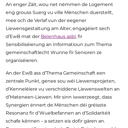
An enger Zäit, wou net nëmmen de Logement
eng grouss Suerg vu ville Mënschen duerstellt,
mee och de Verlaf vun der eegener
Liewensgestaltung am Alter, engagéiert sech
d’EwB mat der
Beienhaus asbl
, fir
Sensibiliséierung an Informatioun zum Thema
gemeinschaftlecht Wunne fir Senioren ze
organiséieren.
An der EwB ass d’Thema Gemeinschaft een
zentrale Punkt, genee sou wéi Liewensprojeten,
d’Kenneléiere vu verschiddene Liewenswelten an
d’Mateneen-Liewen. Mir sinn iwwerzeegt, dass
Synergien ënnert de Mënschen déi gréisste
Resonanz fir d’Wuelbefannen an d’Solidaritéit
schafe kënnen – a setzen eis dofir gären an.