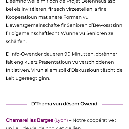
Deemno wëlle mir och de Projet Beienhaus asbl
bei eis invitéieren, fir sech virzestellen, a fir a
Kooperatioun mat anere Formen vu
Liewensgemeinschafte fir Senioren d’Bewosstsinn
fir d’gemeinschaftlecht Wunne vu Senioren ze
schärfen.
D’Info-Owender daueren 90 Minutten, dorënner
fält eng kuerz Präsentatioun vu verschiddenen
Initiativen. Virun allem soll d’Diskussioun tëscht de
Leit ugereegt ginn.
D'Thema vun dësem Owend:
Chamarel les Barges
(Lyon)
–
Notre coopérative :
un lieu de vie, de choix et de lien