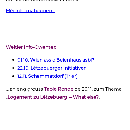
Méi Informatiounen…
Weider Info-Owenter:
01.10.
Wien ass d’Beienhaus asbl?
22.10.
Lëtzebuerger Initiativen
12.11.
Schammatdorf
(Trier)
… an eng grouss
Table Ronde
de 26.11. zum Thema
„
Logement zu Lëtzebuerg – What else?
„