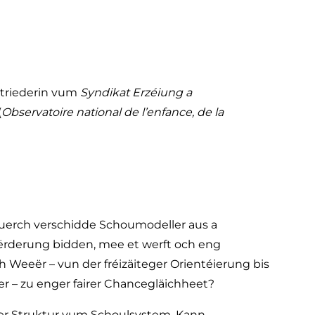
rtriederin vum
Syndikat Erzéiung a
(
Observatoire national de l’enfance, de la
uerch verschidde Schoumodeller aus a
l Fërderung bidden, mee et werft och eng
h Weeër – vun der fréizäiteger Orientéierung bis
r – zu enger fairer Chancegläichheet?
er Struktur vum Schoulsystem. Kann