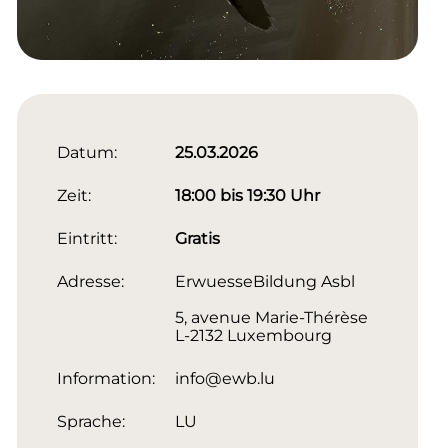
Datum:
25.03.2026
Zeit:
18:00 bis 19:30 Uhr
Eintritt:
Gratis
Adresse:
ErwuesseBildung Asbl
5, avenue Marie-Thérèse
L-2132 Luxembourg
Information:
info@ewb.lu
Sprache:
LU