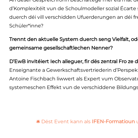
d’Komplexitéit vun de Schoulmodeller sozial Écarte 
duerch déi vill verschidden Ufuerderungen an déi fr
Schüler*inne?
Trennt den aktuelle System duerch seng Vielfalt, od
gemeinsame gesellschaftlechen Nenner?
D’EwB invitéiert Iech alleguer, fir dës zentral Fro ze 
Enseignante a Gewerkschaftsvertriederin d’Perspekt
Antoine Fischbach liwwert als Expert vum Observato
systemeschen Effekt vun de verschiddene Bildung
🛎️ Dëst Event kann als
IFEN-Formatioun
u