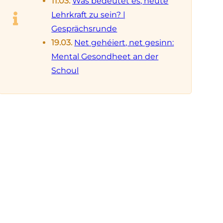
11.03.
Was bedeutet es, heute
Lehrkraft zu sein? |
Gesprächsrunde
19.03.
Net gehéiert, net gesinn:
Mental Gesondheet an der
Schoul