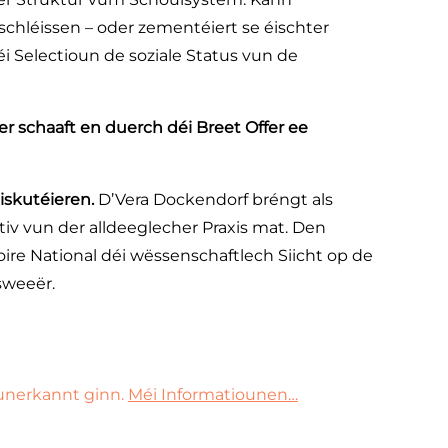
schléissen – oder zementéiert se éischter
éi Selectioun de soziale Status vun de
er schaaft en duerch déi Breet Offer ee
diskutéieren.
D’Vera Dockendorf bréngt als
iv vun der alldeeglecher Praxis mat. Den
ire National déi wëssenschaftlech Siicht op de
sweeër.
nerkannt ginn.
Méi Informatiounen…