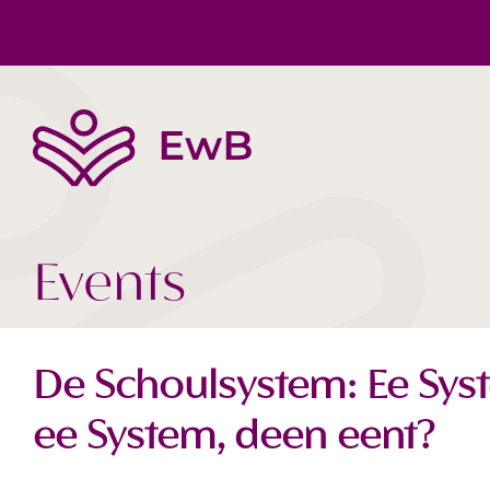
Die EwB
Körper, Geist & Seele
Buchtipps
Team
Gesellschaft Heute
Videos
Events
De Schoulsystem: Ee Syst
ee System, deen eent?