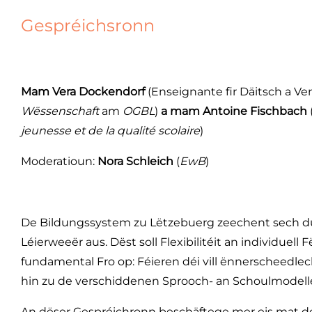
Gespréichsronn
Mam
Vera Dockendorf
(Enseignante fir Däitsch a Ve
Wëssenschaft
am
OGBL
)
a mam
Antoine Fischbach
jeunesse et de la qualité scolaire
)
Moderatioun:
Nora Schleich
(
EwB
)
De Bildungssystem zu Lëtzebuerg zeechent sech d
Léierweeër aus. Dëst soll Flexibilitéit an individuel
fundamental Fro op: Féieren déi vill ënnerscheedlec
hin zu de verschiddenen Sprooch- an Schoulmodelle
An dëser Gespréichronn beschäftege mer eis mat d