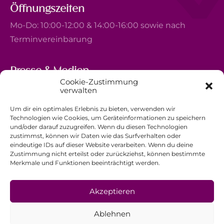
Öffnungszeiten
Mo-Do: 10:00-12:00 & 14:00-16:00 sowie nach
Terminvereinbarung
Presse & Medien
Cookie-Zustimmung
5, avenue Marie-Thérèse
verwalten
L-2132 Luxembourg
Um dir ein optimales Erlebnis zu bieten, verwenden wir
+352 44 743 340
Technologien wie Cookies, um Geräteinformationen zu speichern
und/oder darauf zuzugreifen. Wenn du diesen Technologien
comm@ewb.lu
zustimmst, können wir Daten wie das Surfverhalten oder
eindeutige IDs auf dieser Website verarbeiten. Wenn du deine
Zustimmung nicht erteilst oder zurückziehst, können bestimmte
Spenden
Merkmale und Funktionen beeinträchtigt werden.
Ehrenamt
Datenschutzerklärung
Akzeptieren
Impressum
Ablehnen
Allgemeine Geschäftsbedingungen