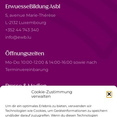
ErwuesseBildung Asbl
5, avenue Marie-Thérèse
L-2132 Luxembourg
+352 44 743 340
info@ewb.lu
Öffnungszeiten
Mo-Do: 10:00-12:00 & 14:00-16:00 sowie nach
Terminvereinbarung
Presse & Medien
Cookie-Zustimmung
5, avenue Marie-Thérèse
verwalten
L-2132 Luxembourg
Um dir ein optimales Erlebnis zu bieten, verwenden wir
+352 44 743 340
Technologien wie Cookies, um Geräteinformationen zu speichern
und/oder darauf zuzugreifen. Wenn du diesen Technologien
comm@ewb.lu