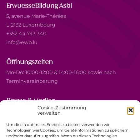
ErwuesseBildung Asbl
5, avenue Marie-Thérèse
L-2132 Luxembourg
+352 44 743 340
info@ewb.lu
Öffnungszeiten
Mo-Do: 10:00-12:00 & 14:00-16:00 sowie nach
Terminvereinbarung
Presse & Medien
Cookie-Zustimmung
5, avenue Marie-Thérèse
verwalten
L-2132 Luxembourg
Um dir ein optimales Erlebnis zu bieten, verwenden wir
+352 44 743 340
Technologien wie Cookies, um Geräteinformationen zu speichern
und/oder darauf zuzugreifen. Wenn du diesen Technologien
comm@ewb.lu