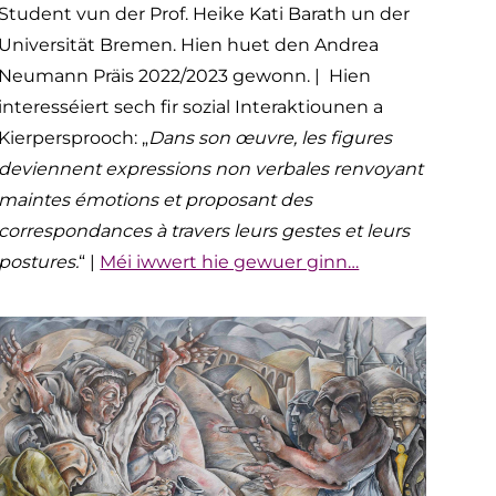
Student vun der Prof. Heike Kati Barath un der
Universität Bremen. Hien huet den Andrea
Neumann Präis 2022/2023 gewonn. | Hien
interesséiert sech fir sozial Interaktiounen a
Kierpersprooch: „
Dans son œuvre, les figures
deviennent expressions non verbales renvoyant
maintes émotions et proposant des
correspondances à travers leurs gestes et leurs
postures.
“ |
Méi iwwert hie gewuer ginn…