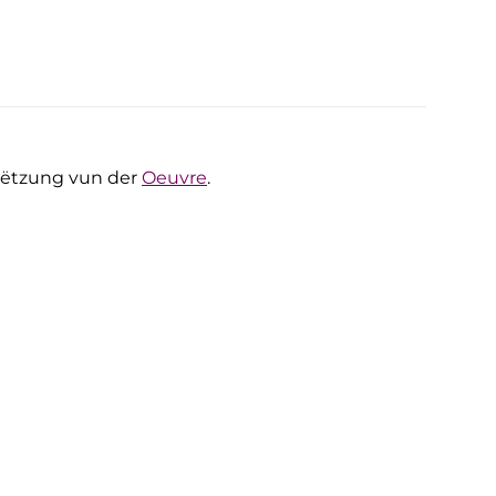
stëtzung vun der
Oeuvre
.