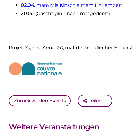
02.04.
mam Mia Kinsch a mam Liz Lambert
21.05.
(Gäscht ginn nach matgedeelt)
Projet
Sapere Aude 2.0
, mat der frëndlecher Ënner
Zurück zu den Events
Teilen
Weitere Veranstaltungen