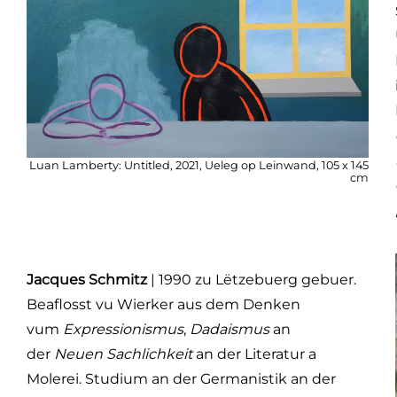
Luan Lamberty: Untitled, 2021, Ueleg op Leinwand, 105 x 145
cm
Jacques Schmitz
| 1990 zu Lëtzebuerg gebuer.
Beaflosst vu Wierker aus dem Denken
vum
Expressionismus
,
Dadaismus
an
der
Neuen Sachlichkeit
an der Literatur a
Molerei. Studium an der Germanistik an der