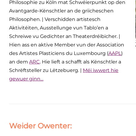
Philosophie zu Köln mat Schwéierpunkt op den
Avantgarde-Kënschtler an de griicheschen
Philosophen. | Verschidden artistesch
Aktivitéiten, Ausstellunge vun Tablo’en a
Schreiwe vu Gedichter an Theaterdréibicher. |
Hien ass en aktive Member vun der Association
des Artistes Plasticiens du Luxembourg (
AAPL
)
an dem
ARC
. Hie lieft a schafft als Kënschtler a
Schrëftsteller zu Lëtzebuerg. |
Méi iwwert hie
gewuer ginn…
Weider Owenter: