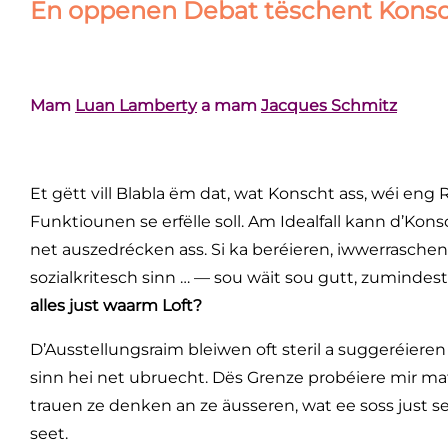
En oppenen Debat tëschent Konsc
Mam
Luan Lamberty
a mam
Jacques Schmitz
Et gëtt vill Blabla ëm dat, wat Konscht ass, wéi eng R
Funktiounen se erfëlle soll. Am Idealfall kann d’Ko
net auszedrécken ass. Si ka beréieren, iwwerraschen
sozialkritesch sinn … — sou wäit sou gutt, zumindest
alles just waarm Loft?
D’Ausstellungsraim bleiwen oft steril a suggeréiere
sinn hei net ubruecht. Dës Grenze probéiere mir ma
trauen ze denken an ze äusseren, wat ee soss ju
seet.