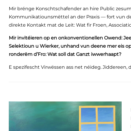
Mir brénge Konschtschafender an hire Public zesu
Kommunikatiounsmëttel an der Praxis — fort vun de
direkte Kontakt mat de Leit: Wat fir Froen, Assoc
Mir invitéieren op en onkonventionellen Owend: J
Selektioun u Wierker, unhand vun deene mer eis o
ronderëm d’Fro: Wat soll dat Ganzt iwwerhaapt?
E spezifescht Virwëssen ass net néideg. Jiddereen, 