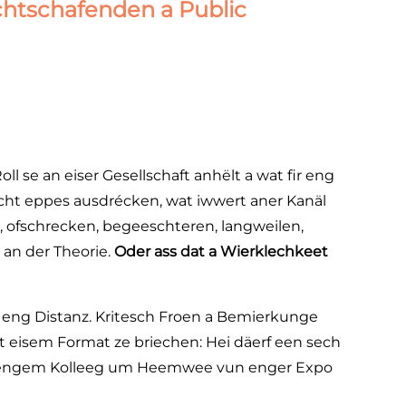
htschafenden a Public
oll se an eiser Gesellschaft anhëlt a wat fir eng
nscht eppes ausdrécken, wat iwwert aner Kanäl
, ofschrecken, begeeschteren, langweilen,
 an der Theorie.
Oder ass dat a Wierklechkeet
n eng Distanz. Kritesch Froen a Bemierkunge
t eisem Format ze briechen: Hei däerf een sech
st sengem Kolleeg um Heemwee vun enger Expo