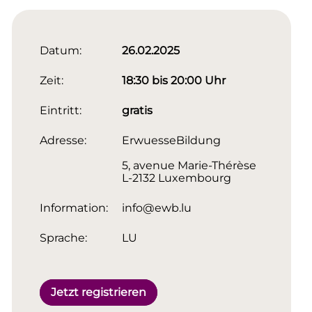
Datum:
26.02.2025
Zeit:
18:30 bis 20:00 Uhr
Eintritt:
gratis
Adresse:
ErwuesseBildung
5, avenue Marie-Thérèse
L-2132 Luxembourg
Information:
info@ewb.lu
Sprache:
LU
Jetzt registrieren