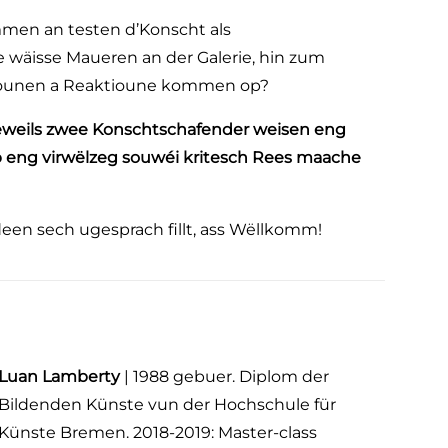
mmen an testen d’Konscht als
 wäisse Maueren an der Galerie, hin zum
iatiounen a Reaktioune kommen op?
eeweils zwee Konschtschafender weisen eng
p eng virwëlzeg souwéi kritesch Rees maache
deen sech ugesprach fillt, ass Wëllkomm!
Luan Lamberty
| 1988 gebuer. Diplom der
Bildenden Künste vun der Hochschule für
Künste Bremen. 2018-2019: Master-class