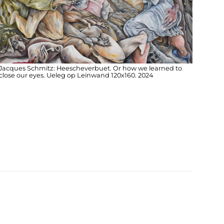
Jacques Schmitz: Heescheverbuet. Or how we learned to
close our eyes. Ueleg op Leinwand 120x160. 2024