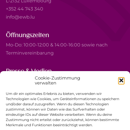
L-2132 Luxembourg
+352 44 743 340
info@ewb.lu
Öffnungszeiten
Mo-Do: 10:00-12:00 & 14:00-16:00 sowie nach
Terminvereinbarung
Presse & Medien
Cookie-Zustimmung
5, avenue Marie-Thérèse
verwalten
L-2132 Luxembourg
Um dir ein optimales Erlebnis zu bieten, verwenden wir
+352 44 743 340
Technologien wie Cookies, um Geräteinformationen zu speichern
und/oder darauf zuzugreifen. Wenn du diesen Technologien
comm@ewb.lu
zustimmst, können wir Daten wie das Surfverhalten oder
eindeutige IDs auf dieser Website verarbeiten. Wenn du deine
Zustimmung nicht erteilst oder zurückziehst, können bestimmte
Spenden
Merkmale und Funktionen beeinträchtigt werden.