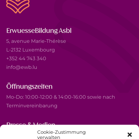
ErwuesseBildung Asbl
5, avenue Marie-Thérèse
L-2132 Luxembourg
+352 44 743 340
info@ewb.lu
Öffnungszeiten
Mo-Do: 10:00-12:00 & 14:00-16:00 sowie nach
Terminvereinbarung
Presse & Medien
Cookie-Zustimmung
5, avenue Marie-Thérèse
verwalten