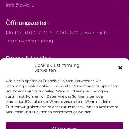
info@ewb.lu
Öffnungszeiten
Mo-Do: 10:00-12:00 & 14:00-16:00 sowie nach
Terminvereinbarung
Presse & Medien
Cookie-Zustimmung
5, avenue Marie-Thérèse
verwalten
L-2132 Luxembourg
Um dir ein optimales Erlebnis zu bieten, verwenden wir
+352 44 743 340
Technologien wie Cookies, um Geräteinformationen zu speichern
und/oder darauf zuzugreifen. Wenn du diesen Technologien
comm@ewb.lu
zustimmst, können wir Daten wie das Surfverhalten oder
eindeutige IDs auf dieser Website verarbeiten. Wenn du deine
Zustimmung nicht erteilst oder zurückziehst, können bestimmte
Spenden
Merkmale und Funktionen beeinträchtigt werden.
Ehrenamt
Datenschutzerklärung
Akzeptieren