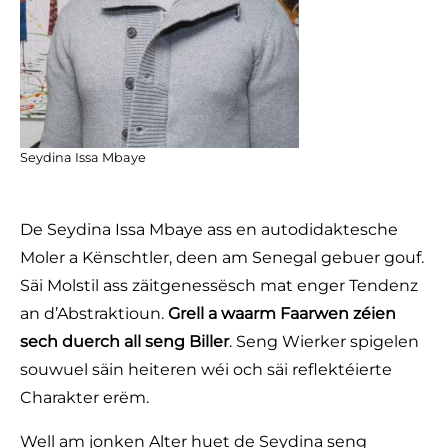
Seydina Issa Mbaye
De Seydina Issa Mbaye ass en autodidaktesche
Moler a Kënschtler, deen am Senegal gebuer gouf.
Säi Molstil ass zäitgenessësch mat enger Tendenz
an d’Abstraktioun.
Grell a waarm Faarwen zéien
sech duerch all seng Biller
. Seng Wierker spigelen
souwuel säin heiteren wéi och säi reflektéierte
Charakter erëm.
Well am jonken Alter huet de Seydina seng