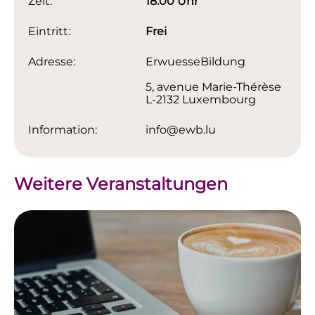
Zeit:
18:00 Uhr
Eintritt:
Frei
Adresse:
ErwuesseBildung
5, avenue Marie-Thérèse
L-2132 Luxembourg
Information:
info@ewb.lu
Weitere Veranstaltungen