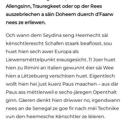
Allengsinn, Trauregkeet oder op der Rees
auszebriechen a säin Doheem duerch d’Faarw
nees ze erliewen.
Och wann dem Seydina seng Heemecht säi
kënschtlerescht Schafen staark beaflosst, sou
huet hien sech awer Europa als
Liewensmëttelpunkt erausgesicht. 11 Joer huet
hien zu Rimini an Italien gewunnt éier säi Wee
hien a Lëtzebuerg verschloen huet. Eigentlech
wollt hien hei just kuerz Paus maachen – aus där
Paus ass mëttlerweil e sechs-järegen Openthalt
ginn. Gäeren denkt hien driwwer no, irgendwann
nees an de Senegal ze goe fir nach méi Technike
vun den heemesche Kënschtler ze léieren.