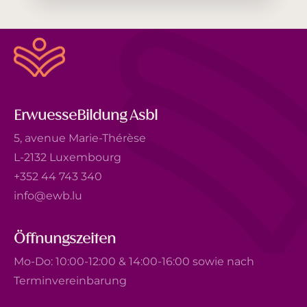
ErwuesseBildung Asbl
5, avenue Marie-Thérèse
L-2132 Luxembourg
+352 44 743 340
info@ewb.lu
Öffnungszeiten
Mo-Do: 10:00-12:00 & 14:00-16:00 sowie nach
Terminvereinbarung