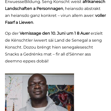
ErwuesseBildung. Seng Konscht weist
afrikanesch
Landschaften a Personnagen
, heiansdo abstrakt
an heiansdo ganz konkret – virun allem awer:
voller
Faarf a Liewen
.
Op der
Vernissage den 10. Juni um 1 8 Auer
erzielt
de Kënschtler iwwert säi Land de Senegal a seng
Konscht. Dozou bréngt hien senegalesescht
Snacks a Gedrénks mat – fir all d’Sënner ass
deemno eppes dobäi!