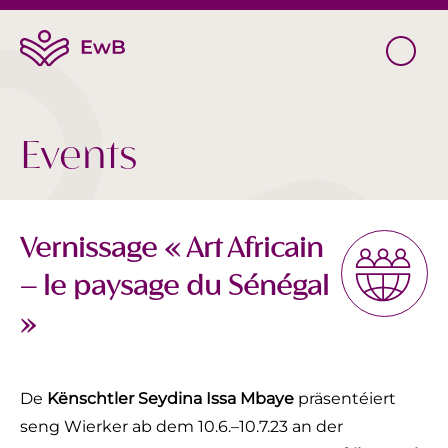
Events
Vernissage « Art Africain
– le paysage du Sénégal
»
De
Kënschtler Seydina Issa Mbaye
präsentéiert
seng Wierker ab dem 10.6.–10.7.23 an der