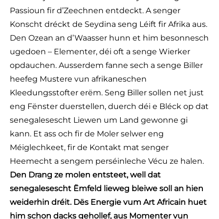
Passioun fir d’Zeechnen entdeckt. A senger
Konscht dréckt de Seydina seng Léift fir Afrika aus.
Den Ozean an d’Waasser hunn et him besonnesch
ugedoen – Elementer, déi oft a senge Wierker
opdauchen. Ausserdem fanne sech a senge Biller
heefeg Mustere vun afrikaneschen
Kleedungsstofter erëm. Seng Biller sollen net just
eng Fënster duerstellen, duerch déi e Bléck op dat
senegalesescht Liewen um Land gewonne gi
kann. Et ass och fir de Moler selwer eng
Méiglechkeet, fir de Kontakt mat senger
Heemecht a sengem perséinleche Vécu ze halen.
Den Drang ze molen entsteet, well dat
senegalesescht Ëmfeld lieweg bleiwe soll an hien
weiderhin dréit. Dës Energie vum Art Africain huet
him schon dacks gehollef, aus Momenter vun